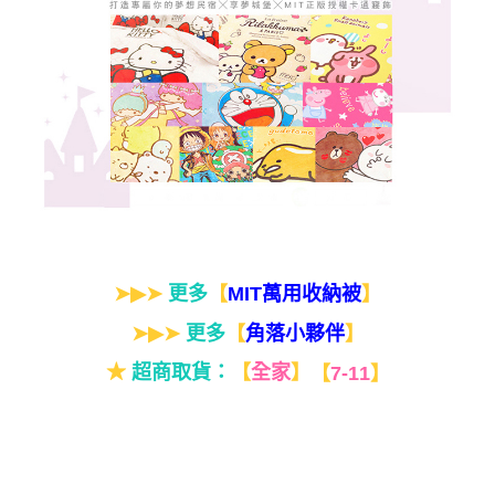
➤▶➤
更多
【
】
MIT萬用收納被
➤▶➤
更多
【
】
角落小夥伴
★
超商取貨：
【
全家
】
【
7-11
】