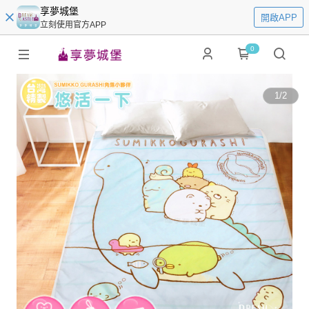
享夢城堡
開啟APP
立刻使用官方APP
0
1
/
2