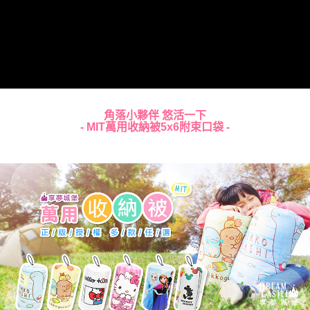
角落小夥伴 悠活一下
- MIT萬用收納被5x6附束口袋 -