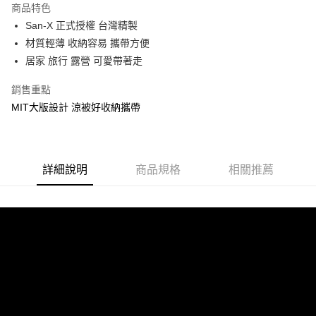
商品特色
Apple Pay
San-X 正式授權 台灣精製
材質輕薄 收納容易 攜帶方便
街口支付
居家 旅行 露營 可愛帶著走
悠遊付
銷售重點
Google Pay
MIT大版設計 涼被好收納攜帶
ATM付款
運送方式
詳細說明
商品規格
相關推薦
全家★依產品說明
每筆NT$60，滿NT$699(含以上)免運費
7-11★依產品說明
每筆NT$60，滿NT$699(含以上)免運費
宅配
每筆NT$80，滿NT$699(含以上)免運費