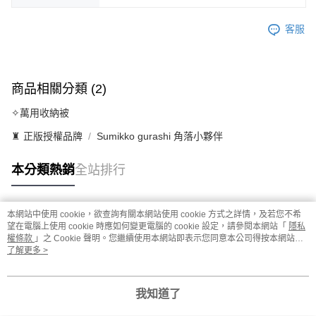
客服
商品相關分類 (2)
✧萬用收納被
♜ 正版授權品牌
Sumikko gurashi 角落小夥伴
本分類熱銷
全站排行
本網站中使用 cookie，欲查詢有關本網站使用 cookie 方式之詳情，及若您不希
熱門標籤
望在電腦上使用 cookie 時應如何變更電腦的 cookie 設定，請參閱本網站「
隱私
權條款
」之 Cookie 聲明。您繼續使用本網站即表示您同意本公司得按本網站使
用條款之 Cookie 聲明使用 cookie。
了解更多 >
我知道了