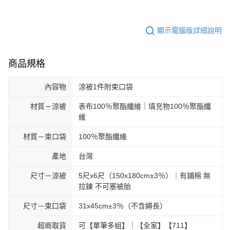
顯示電腦版詳細說明
商品規格
內容物
涼被1件附束口袋
材質－涼被
表布100％聚酯纖維｜填充物100％聚酯纖
維
材質－束口袋
100％聚酯纖維
產地
台灣
尺寸－涼被
5尺x6尺（150x180cm±3％）｜有鋪棉 無
拉鍊 不可塞被胎
尺寸－束口袋
31x45cm±3％（不含繩長）
超商取貨
可【單筆多組】｜【全家】【711】