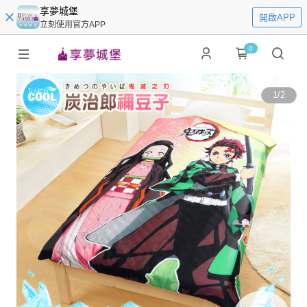
享夢城堡
開啟APP
立刻使用官方APP
0
1
/
2