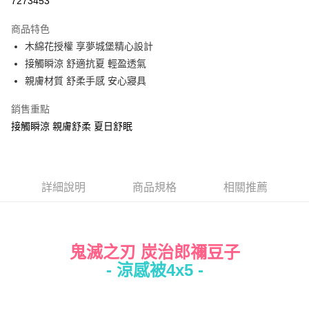
7273453
LINE Pay
商品特色
Apple Pay
木綿花授權 享夢城堡精心設計
接觸瞬涼 舒適抗夏 輕盈透氣
街口支付
親膚材質 舒柔手感 安心寢具
悠遊付
銷售重點
Google Pay
接觸瞬涼 親膚舒柔 夏日舒眠
ATM付款
運送方式
詳細說明
商品規格
相關推薦
全家★依產品說明
每筆NT$60，滿NT$699(含以上)免運費
7-11★依產品說明
鬼滅之刃 炭治郎禰豆子
每筆NT$60，滿NT$699(含以上)免運費
- 涼感被4x5 -
宅配
每筆NT$80，滿NT$699(含以上)免運費