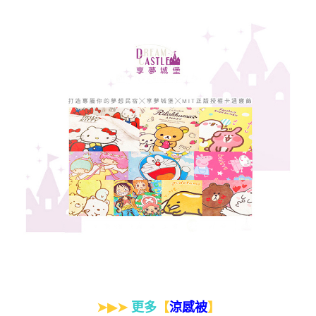
➤▶➤
更多
【
】
涼感被