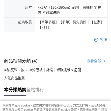
尺寸
4x5尺（120x150cm）±5℅｜有鋪棉 無拉
鍊 不可塞被胎
超商取貨
【單筆多組】【多筆】請先詢問｜【全家】
【711】
客服
商品相關分類 (4)
查看全部
❅涼感毯｜被
❄涼感被｜針織｜聚酯纖維 x 尼龍
人氣商品推薦
本分類熱銷
全站排行
本網站中使用 cookie，欲查詢有關本網站使用 cookie 方式之詳情，及若您不希
熱門標籤
望在電腦上使用 cookie 時應如何變更電腦的 cookie 設定，請參閱本網站「
隱私