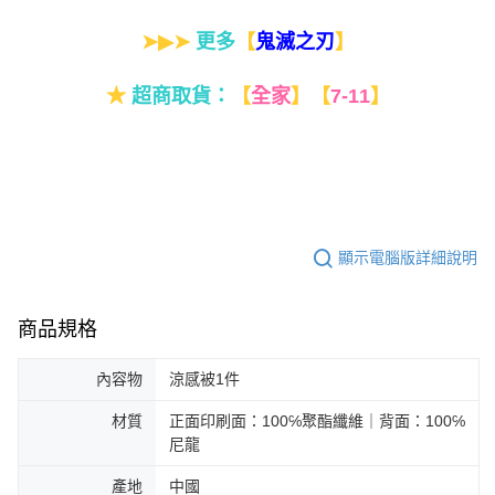
➤▶➤
更多
【
】
鬼滅之刃
★
超商取貨：
【
全家
】
【
7-11
】
顯示電腦版詳細說明
商品規格
內容物
涼感被1件
材質
正面印刷面：100℅聚酯纖維｜背面：100℅
尼龍
產地
中國