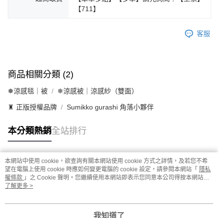
【711】
客服
商品相關分類 (2)
❅涼感毯｜被
❄涼感被｜涼感紗（雙面）
♜ 正版授權品牌
Sumikko gurashi 角落小夥伴
本分類熱銷
全站排行
本網站中使用 cookie，欲查詢有關本網站使用 cookie 方式之詳情，及若您不希
熱門標籤
望在電腦上使用 cookie 時應如何變更電腦的 cookie 設定，請參閱本網站「
隱私
權條款
」之 Cookie 聲明。您繼續使用本網站即表示您同意本公司得按本網站使
用條款之 Cookie 聲明使用 cookie。
了解更多 >
我知道了