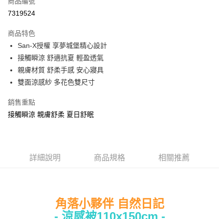
商品編號
超商取貨付款
7319524
LINE Pay
商品特色
Apple Pay
San-X授權 享夢城堡精心設計
接觸瞬涼 舒適抗夏 輕盈透氣
街口支付
親膚材質 舒柔手感 安心寢具
悠遊付
雙面涼感紗 多花色雙尺寸
Google Pay
銷售重點
接觸瞬涼 親膚舒柔 夏日舒眠
ATM付款
運送方式
全家★依產品說明
詳細說明
商品規格
相關推薦
每筆NT$60，滿NT$699(含以上)免運費
7-11★依產品說明
每筆NT$60，滿NT$699(含以上)免運費
角落小夥伴 自然日記
- 涼感被110x150cm -
宅配