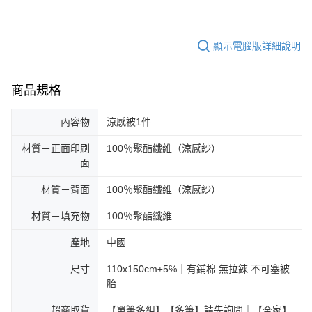
顯示電腦版詳細說明
商品規格
內容物
涼感被1件
材質－正面印刷
100％聚酯纖維（涼感紗）
面
材質－背面
100％聚酯纖維（涼感紗）
材質－填充物
100％聚酯纖維
產地
中國
尺寸
110x150cm±5℅｜有鋪棉 無拉鍊 不可塞被
胎
超商取貨
【單筆多組】【多筆】請先詢問｜【全家】