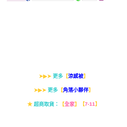
➤▶➤
更多
【
】
涼感被
➤▶➤
更多
【
】
角落小夥伴
★
超商取貨：
【
全家
】
【
7-11
】