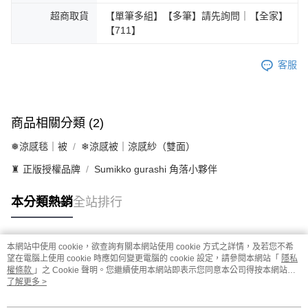
超商取貨
【單筆多組】【多筆】請先詢問｜【全家】
【711】
客服
商品相關分類 (2)
❅涼感毯｜被
❄涼感被｜涼感紗（雙面）
♜ 正版授權品牌
Sumikko gurashi 角落小夥伴
本分類熱銷
全站排行
本網站中使用 cookie，欲查詢有關本網站使用 cookie 方式之詳情，及若您不希
熱門標籤
望在電腦上使用 cookie 時應如何變更電腦的 cookie 設定，請參閱本網站「
隱私
權條款
」之 Cookie 聲明。您繼續使用本網站即表示您同意本公司得按本網站使
用條款之 Cookie 聲明使用 cookie。
了解更多 >