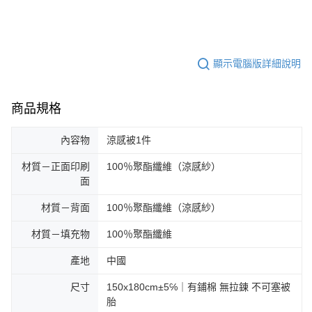
顯示電腦版詳細說明
商品規格
內容物
涼感被1件
材質－正面印刷
100％聚酯纖維（涼感紗）
面
材質－背面
100％聚酯纖維（涼感紗）
材質－填充物
100％聚酯纖維
產地
中國
尺寸
150x180cm±5℅｜有鋪棉 無拉鍊 不可塞被
胎