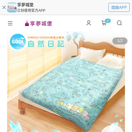
享夢城堡
開啟APP
立刻使用官方APP
0
1
/
2