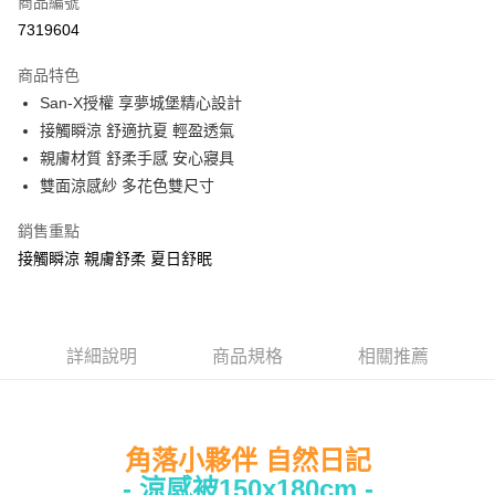
商品編號
超商取貨付款
7319604
LINE Pay
商品特色
Apple Pay
San-X授權 享夢城堡精心設計
接觸瞬涼 舒適抗夏 輕盈透氣
街口支付
親膚材質 舒柔手感 安心寢具
悠遊付
雙面涼感紗 多花色雙尺寸
Google Pay
銷售重點
接觸瞬涼 親膚舒柔 夏日舒眠
ATM付款
運送方式
全家★依產品說明
詳細說明
商品規格
相關推薦
每筆NT$60，滿NT$699(含以上)免運費
7-11★依產品說明
每筆NT$60，滿NT$699(含以上)免運費
角落小夥伴 自然日記
- 涼感被150x180cm -
宅配