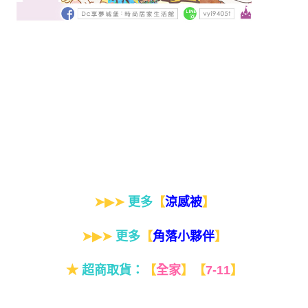
➤▶➤
更多
【
】
涼感被
➤▶➤
更多
【
】
角落小夥伴
★
超商取貨：
【
全家
】
【
7-11
】