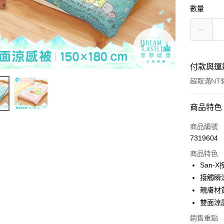
數量
付款與運
超取滿NT$
付款方式
商品特色
信用卡一
商品編號
7319604
超商取貨
商品特色
LINE Pay
San-
接觸瞬
Apple Pay
親膚材
街口支付
雙面涼
悠遊付
銷售重點