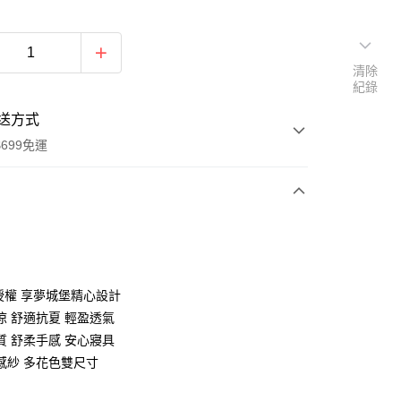
清除
紀錄
送方式
699免運
次付款
付款
X授權 享夢城堡精心設計
涼 舒適抗夏 輕盈透氣
質 舒柔手感 安心寢具
感紗 多花色雙尺寸