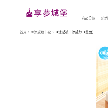
商品分類
熱銷
首頁
❅涼感毯｜被
❄涼感被｜涼感紗（雙面）