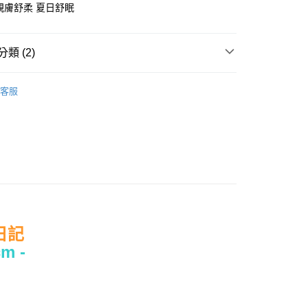
親膚舒柔 夏日舒眠
y
類 (2)
｜被
❄涼感被｜涼感紗（雙面）
客服
權品牌
Sumikko gurashi 角落小夥伴
產品說明
0，滿NT$699(含以上)免運費
依產品說明
0，滿NT$699(含以上)免運費
0，滿NT$699(含以上)免運費
日記
m -