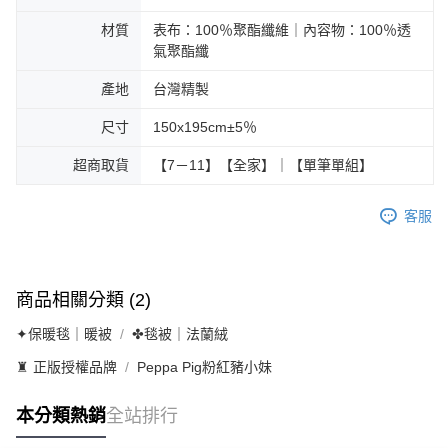
材質
表布：100％聚酯纖維｜內容物：100％透
氣聚酯纖
產地
台灣精製
尺寸
150x195cm±5％
超商取貨
【7－11】【全家】｜【單筆單組】
客服
商品相關分類 (2)
✦保暖毯｜暖被
✤毯被｜法蘭絨
♜ 正版授權品牌
Peppa Pig粉紅豬小妹
本分類熱銷
全站排行