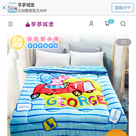
享夢城堡
開啟APP
立刻使用官方APP
0
1
/
2