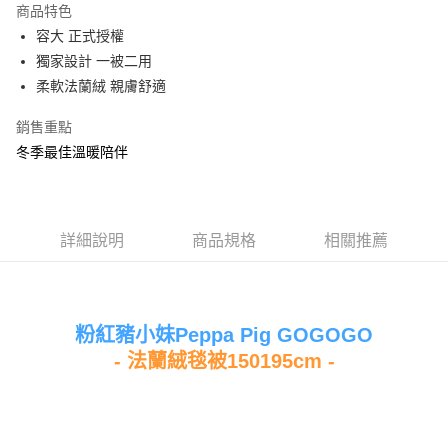
商品特色
Apple Pay
容大 正式授權
獨家設計 一被二用
街口支付
柔軟法蘭絨 親膚舒適
悠遊付
銷售重點
Google Pay
冬季最佳溫暖陪伴
ATM付款
運送方式
詳細說明
商品規格
相關推薦
全家★依產品說明
每筆NT$60，滿NT$699(含以上)免運費
7-11★依產品說明
粉紅豬小妹Peppa Pig GOGOGO
每筆NT$60，滿NT$699(含以上)免運費
- 法蘭絨毯被150195cm -
宅配
每筆NT$80，滿NT$699(含以上)免運費