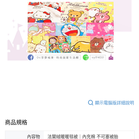
顯示電腦版詳細說明
商品規格
內容物
法蘭絨暖暖毯被｜內充棉 不可塞被胎