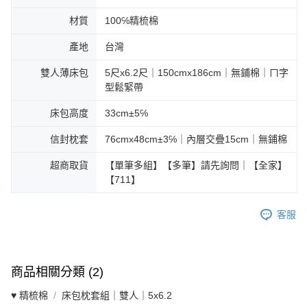
材質
100℅精梳棉
產地
台灣
雙人薄床包
5尺x6.2尺｜150cmx186cm｜無鋪棉｜ㄇ字
型鬆緊帶
床包高度
33cm±5℅
信封枕套
76cmx48cm±3℅｜內層交疊15cm｜無鋪棉
超商取貨
【單筆多組】【多筆】請先詢問｜【全家】
【711】
客服
商品相關分類 (2)
♥ 精梳棉
床包枕套組｜雙人｜5x6.2