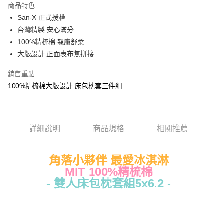
商品特色
Apple Pay
San-X 正式授權
台灣精製 安心滿分
街口支付
100%精梳棉 親膚舒柔
悠遊付
大版設計 正面表布無拼接
Google Pay
銷售重點
100℅精梳棉大版設計 床包枕套三件組
ATM付款
運送方式
全家★依產品說明
詳細說明
商品規格
相關推薦
每筆NT$60，滿NT$699(含以上)免運費
角落小夥伴 最愛冰淇淋
7-11★依產品說明
MIT 100%精梳棉
每筆NT$60，滿NT$699(含以上)免運費
- 雙人床包枕套組5x6.2 -
宅配
每筆NT$80，滿NT$699(含以上)免運費