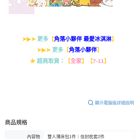
➤▶➤
更多
【
】
角落小夥伴 最愛冰淇淋
➤▶➤
更多
【
】
角落小夥伴
★
超商取貨：
【
全家
】
【
7-11
】
顯示電腦版詳細說明
商品規格
內容物
雙人薄床包1件｜信封枕套2件