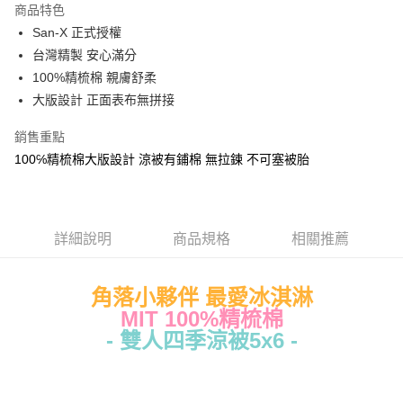
商品特色
Apple Pay
San-X 正式授權
台灣精製 安心滿分
街口支付
100%精梳棉 親膚舒柔
悠遊付
大版設計 正面表布無拼接
Google Pay
銷售重點
100℅精梳棉大版設計 涼被有鋪棉 無拉鍊 不可塞被胎
ATM付款
運送方式
全家★依產品說明
詳細說明
商品規格
相關推薦
每筆NT$60，滿NT$699(含以上)免運費
角落小夥伴 最愛冰淇淋
7-11★依產品說明
MIT 100%精梳棉
每筆NT$60，滿NT$699(含以上)免運費
- 雙人四季涼被5x6 -
宅配
每筆NT$80，滿NT$699(含以上)免運費