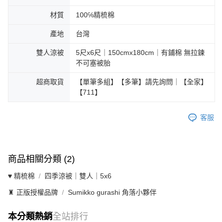
材質
100℅精梳棉
產地
台灣
雙人涼被
5尺x6尺｜150cmx180cm｜有鋪棉 無拉鍊
不可塞被胎
超商取貨
【單筆多組】【多筆】請先詢問｜【全家】
【711】
客服
商品相關分類 (2)
♥ 精梳棉
四季涼被｜雙人｜5x6
♜ 正版授權品牌
Sumikko gurashi 角落小夥伴
本分類熱銷
全站排行