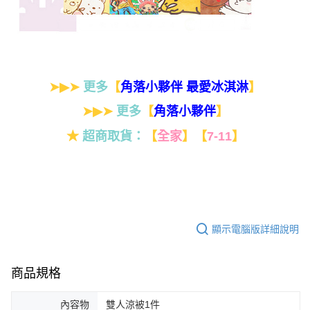
➤▶➤
更多
【
】
角落小夥伴 最愛冰淇淋
➤▶➤
更多
【
】
角落小夥伴
★
超商取貨：
【
全家
】
【
7-11
】
顯示電腦版詳細說明
商品規格
內容物
雙人涼被1件