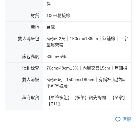
件
材質
100℅精梳棉
產地
台灣
雙人薄床包
5尺x6.2尺｜150cmx186cm｜無鋪棉｜ㄇ字
型鬆緊帶
床包高度
33cm±5℅
信封枕套
76cmx48cm±3℅｜內層交疊15cm｜無鋪棉
雙人涼被
5尺x6尺｜150cmx180cm｜有鋪棉 無拉鍊
不可塞被胎
超商取貨
【單筆多組】【多筆】請先詢問｜【全家】
【711】
客服