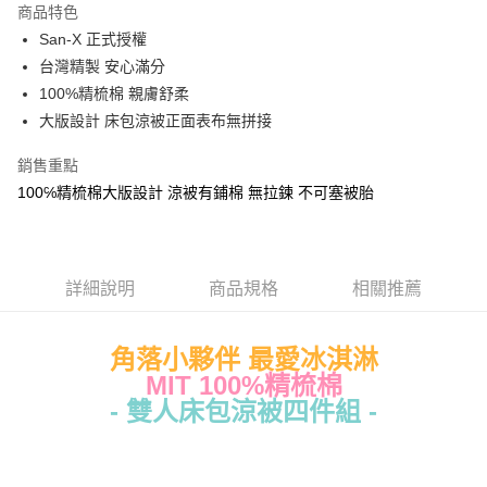
商品特色
Apple Pay
San-X 正式授權
台灣精製 安心滿分
街口支付
100%精梳棉 親膚舒柔
悠遊付
大版設計 床包涼被正面表布無拼接
Google Pay
銷售重點
100℅精梳棉大版設計 涼被有鋪棉 無拉鍊 不可塞被胎
ATM付款
運送方式
全家★依產品說明
詳細說明
商品規格
相關推薦
每筆NT$60，滿NT$699(含以上)免運費
角落小夥伴 最愛冰淇淋
7-11★依產品說明
MIT 100%精梳棉
每筆NT$60，滿NT$699(含以上)免運費
- 雙人床包涼被四件組 -
宅配
每筆NT$80，滿NT$699(含以上)免運費