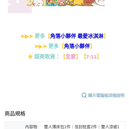
➤▶➤
更多
【
】
角落小夥伴 最愛冰淇淋
➤▶➤
更多
【
】
角落小夥伴
★
超商取貨：
【
全家
】
【
7-11
】
顯示電腦版詳細說明
商品規格
內容物
雙人薄床包1件｜信封枕套2件｜雙人涼被1