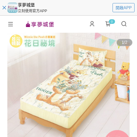
享夢城堡
開啟APP
立刻使用官方APP
0
1
/
2