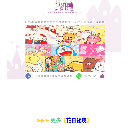
➤▶➤
更多
【
】
花日祕境