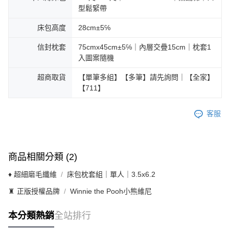
型鬆緊帶
床包高度
28cm±5℅
信封枕套
75cmx45cm±5℅｜內層交疊15cm｜枕套1
入圖案隨機
超商取貨
【單筆多組】【多筆】請先詢問｜【全家】
【711】
客服
商品相關分類 (2)
♦ 超細磨毛纖維
床包枕套組｜單人｜3.5x6.2
♜ 正版授權品牌
Winnie the Pooh小熊維尼
本分類熱銷
全站排行