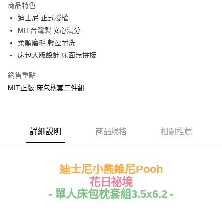
商品特色
Apple Pay
迪士尼 正式授權
MIT台灣製 安心滿分
街口支付
柔順磨毛 輕盈耐洗
悠遊付
床包大版設計 床面無拼接
Google Pay
銷售重點
MIT正版 床包枕套二件組
ATM付款
運送方式
全家★依產品說明
詳細說明
商品規格
相關推薦
每筆NT$60，滿NT$699(含以上)免運費
7-11★依產品說明
迪士尼小熊維尼Pooh
每筆NT$60，滿NT$699(含以上)免運費
花日祕境
- 單人床包枕套組3.5x6.2 -
宅配
每筆NT$80，滿NT$699(含以上)免運費