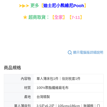
➤▶➤
更多
【
】
迪士尼小熊維尼Pooh
★
超商取貨：
【
全家
】
【
7-11
】
顯示電腦版詳細說明
商品規格
內容物
單人薄床包1件｜信封枕套1件
材質
100℅聚酯纖維磨毛布
產地
台灣精製
單人薄床包
3.5尺x6.2尺｜105cmx186cm｜無鋪棉｜ㄇ