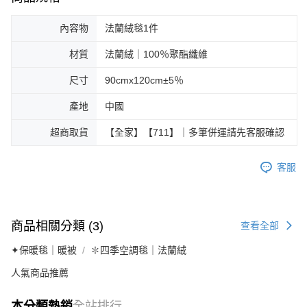
內容物
法蘭絨毯1件
材質
法蘭絨｜100％聚酯纖維
尺寸
90cmx120cm±5％
產地
中國
超商取貨
【全家】【711】｜多筆併運請先客服確認
客服
商品相關分類 (3)
查看全部
✦保暖毯｜暖被
✽四季空調毯｜法蘭絨
人氣商品推薦
本分類熱銷
全站排行