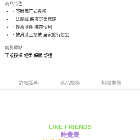
商品特色
Apple Pay
．野獸國正式授權
．法蘭絨 親膚舒柔保暖
街口支付
．輕柔薄件 攜帶便利
悠遊付
．披肩膝上墊被 居家旅行皆宜
Google Pay
銷售重點
正版授權 輕柔 保暖 舒適
ATM付款
運送方式
全家★依產品說明
詳細說明
商品規格
相關推薦
每筆NT$60，滿NT$699(含以上)免運費
7-11★依產品說明
每筆NT$60，滿NT$699(含以上)免運費
宅配
LINE FRIENDS
每筆NT$80，滿NT$699(含以上)免運費
睡覺覺