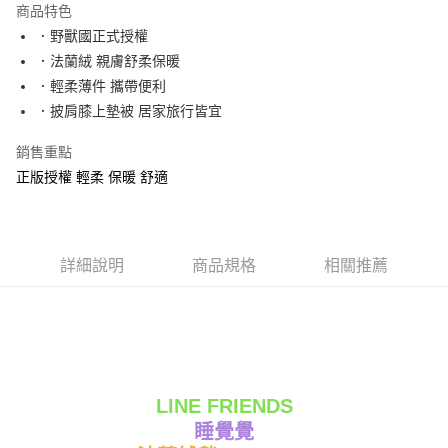
商品特色
Apple Pay
．野獸國正式授權
．法蘭絨 親膚舒柔保暖
街口支付
．輕柔薄件 攜帶便利
悠遊付
．披肩膝上墊被 居家旅行皆宜
Google Pay
銷售重點
正版授權 輕柔 保暖 舒適
ATM付款
運送方式
全家★依產品說明
詳細說明
商品規格
相關推薦
每筆NT$60，滿NT$699(含以上)免運費
7-11★依產品說明
每筆NT$60，滿NT$699(含以上)免運費
宅配
LINE FRIENDS
每筆NT$80，滿NT$699(含以上)免運費
睡覺覺