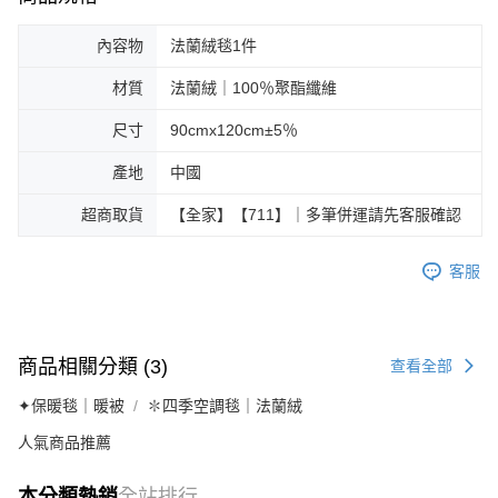
內容物
法蘭絨毯1件
材質
法蘭絨｜100％聚酯纖維
尺寸
90cmx120cm±5％
產地
中國
超商取貨
【全家】【711】｜多筆併運請先客服確認
客服
商品相關分類 (3)
查看全部
✦保暖毯｜暖被
✽四季空調毯｜法蘭絨
人氣商品推薦
本分類熱銷
全站排行