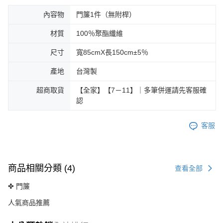
內容物
門簾1件（無附桿）
材質
100％聚酯纖維
尺寸
寬85cmX長150cm±5％
產地
台灣製
超商取貨
【全家】【7－11】｜多筆併運請先客服確
認
客服
商品相關分類 (4)
查看全部
✤ 門簾
人氣商品推薦