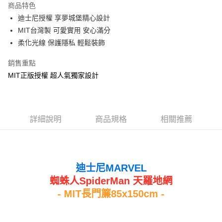
商品特色
Apple Pay
迪士尼授權 享夢城堡精心設計
MIT台灣製 可愛實用 安心滿分
街口支付
柔化光線 保護隱私 輕鬆裝飾
悠遊付
銷售重點
Google Pay
MIT正版授權 超人氣獨家設計
ATM付款
運送方式
詳細說明
商品規格
相關推薦
全家★依產品說明
每筆NT$60，滿NT$699(含以上)免運費
7-11★依產品說明
迪士尼MARVEL
每筆NT$60，滿NT$699(含以上)免運費
蜘蛛人SpiderMan 天羅地網
- MIT長門簾85x150cm -
宅配
每筆NT$80，滿NT$699(含以上)免運費