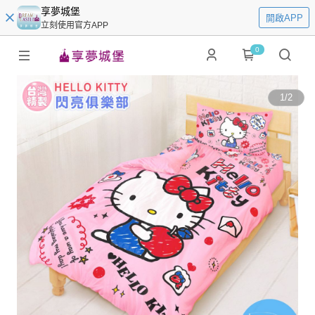
享夢城堡
開啟APP
立刻使用官方APP
0
1
/
2