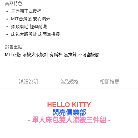
商品特色
Apple Pay
三麗鷗正式授權
MIT台灣製 安心滿分
街口支付
柔順磨毛 輕盈耐洗
悠遊付
床包大版設計 床面無拼接
Google Pay
銷售重點
MIT正版 涼被大版設計 有鋪棉 無拉鍊 不可塞被胎
ATM付款
運送方式
全家★依產品說明
詳細說明
商品規格
相關推薦
每筆NT$60，滿NT$699(含以上)免運費
7-11★依產品說明
HELLO KITTY
每筆NT$60，滿NT$699(含以上)免運費
閃亮俱樂部
- 單人床包雙人涼被三件組 -
宅配
每筆NT$80，滿NT$699(含以上)免運費