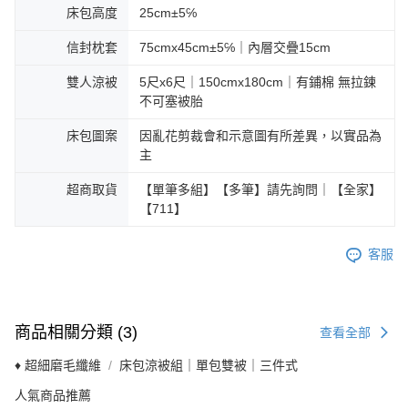
床包高度
25cm±5℅
信封枕套
75cmx45cm±5℅｜內層交疊15cm
雙人涼被
5尺x6尺｜150cmx180cm｜有鋪棉 無拉鍊
不可塞被胎
床包圖案
因亂花剪裁會和示意圖有所差異，以實品為
主
超商取貨
【單筆多組】【多筆】請先詢問｜【全家】
【711】
客服
商品相關分類 (3)
查看全部
♦ 超細磨毛纖維
床包涼被組｜單包雙被｜三件式
人氣商品推薦