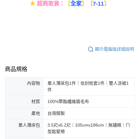
★
超商取貨：
【
全家
】
【
7-11
】
顯示電腦版詳細說明
商品規格
內容物
單人薄床包1件｜信封枕套1件｜雙人涼被1
件
材質
100℅聚酯纖維磨毛布
產地
台灣精製
單人薄床包
3.5尺x6.2尺｜105cmx186cm｜無鋪棉｜ㄇ
型鬆緊帶