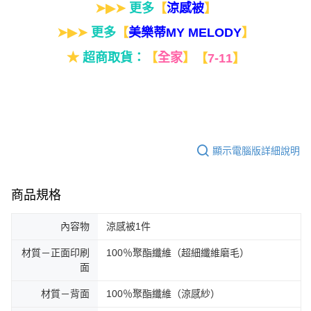
➤▶➤
更多
【
】
涼感被
➤▶➤
更多
【
】
美樂蒂MY MELODY
★
超商取貨：
【
全家
】
【
7-11
】
顯示電腦版詳細說明
商品規格
內容物
涼感被1件
材質－正面印刷
100％聚酯纖維（超細纖維磨毛）
面
材質－背面
100％聚酯纖維（涼感紗）