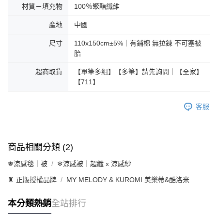
材質－填充物
100％聚酯纖維
產地
中國
尺寸
110x150cm±5℅｜有鋪棉 無拉鍊 不可塞被
胎
超商取貨
【單筆多組】【多筆】請先詢問｜【全家】
【711】
客服
商品相關分類 (2)
❅涼感毯｜被
❄涼感被｜超纖 x 涼感紗
♜ 正版授權品牌
MY MELODY & KUROMI 美樂蒂&酷洛米
本分類熱銷
全站排行