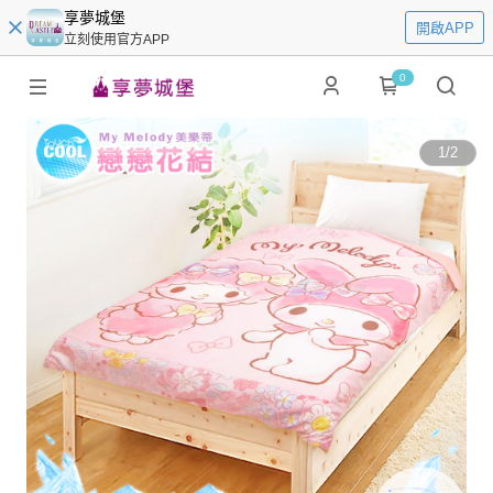
享夢城堡
開啟APP
立刻使用官方APP
0
1
/
2