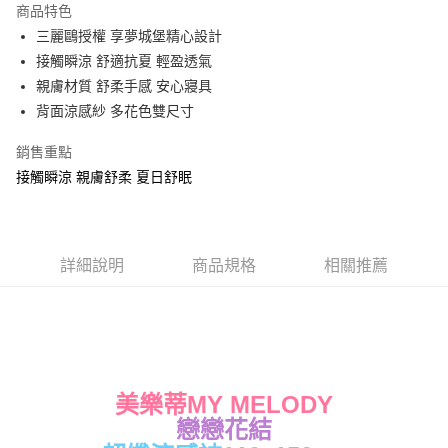
商品特色
Apple Pay
三麗鷗授權 享夢城堡精心設計
接觸瞬涼 舒適抗夏 輕盈透氣
街口支付
親膚材質 舒柔手感 安心寢具
悠遊付
背面涼感紗 多花色雙尺寸
Google Pay
銷售重點
接觸瞬涼 親膚舒柔 夏日舒眠
ATM付款
運送方式
全家★依產品說明
詳細說明
商品規格
相關推薦
每筆NT$60，滿NT$699(含以上)免運費
7-11★依產品說明
每筆NT$60，滿NT$699(含以上)免運費
宅配
美樂蒂MY MELODY
每筆NT$80，滿NT$699(含以上)免運費
戀戀花結