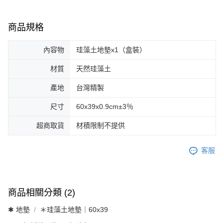
商品規格
內容物
珪藻土地墊x1（盒裝）
材質
天然珪藻土
產地
台灣精製
尺寸
60x39x0.9cm±3％
超商取貨
材積限制不提供
客服
商品相關分類 (2)
✱ 地墊
＊珪藻土地墊｜60x39