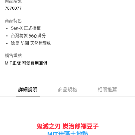
商品編號
LINE Pay
7870077
Apple Pay
商品特色
街口支付
San-X 正式授權
台灣精製 安心滿分
悠遊付
除臭 防潮 天然無異味
Google Pay
銷售重點
ATM付款
MIT正版 可愛實用兼俱
運送方式
宅配
詳細說明
商品規格
相關推薦
每筆NT$80，滿NT$699(含以上)免運費
鬼滅之刃
炭治郎禰豆子
- MIT珪藻土地墊 -