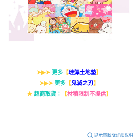
➤▶➤
更多
【
】
珪藻土地墊
➤▶➤
更多
【
】
鬼滅之刃
★
超商取貨：
【
材積限制不提供
】
顯示電腦版詳細說明