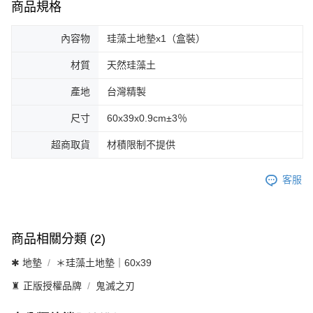
商品規格
內容物
珪藻土地墊x1（盒裝）
材質
天然珪藻土
產地
台灣精製
尺寸
60x39x0.9cm±3％
超商取貨
材積限制不提供
客服
商品相關分類 (2)
✱ 地墊
＊珪藻土地墊｜60x39
♜ 正版授權品牌
鬼滅之刃