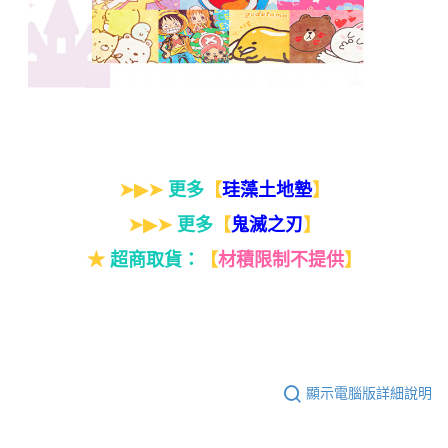
➤▶➤
更多
【
】
珪藻土地墊
➤▶➤
更多
【
】
鬼滅之刃
★
超商取貨：
【
材積限制不提供
】
顯示電腦版詳細說明