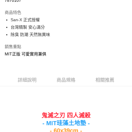
7870107
Apple Pay
商品特色
街口支付
San-X 正式授權
台灣精製 安心滿分
悠遊付
除臭 防潮 天然無異味
Google Pay
銷售重點
ATM付款
MIT正版 可愛實用兼俱
運送方式
宅配
詳細說明
商品規格
相關推薦
每筆NT$80，滿NT$699(含以上)免運費
鬼滅之刃
四人滅殺
- MIT珪藻土地墊 -
- 60x39cm -