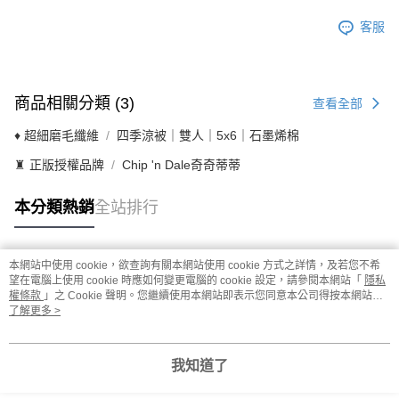
客服
商品相關分類 (3)
查看全部
♦ 超細磨毛纖維
四季涼被｜雙人｜5x6｜石墨烯棉
♜ 正版授權品牌
Chip 'n Dale奇奇蒂蒂
本分類熱銷
全站排行
本網站中使用 cookie，欲查詢有關本網站使用 cookie 方式之詳情，及若您不希
熱門標籤
望在電腦上使用 cookie 時應如何變更電腦的 cookie 設定，請參閱本網站「
隱私
權條款
」之 Cookie 聲明。您繼續使用本網站即表示您同意本公司得按本網站使
用條款之 Cookie 聲明使用 cookie。
了解更多 >
我知道了