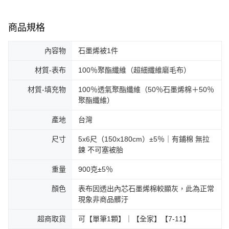
商品規格
內容物
石墨烯被1件
材質‐表布
100％聚酯纖維（超細纖維磨毛布）
材質‐填充物
100％透氣聚酯纖維（50％石墨烯棉＋50％
聚酯纖維）
產地
台灣
尺寸
5x6尺（150x180cm）±5％｜有鋪棉 無拉
鍊 不可塞被胎
重量
900克±5％
顏色
表布因透出內芯石墨烯棉較顯灰，此為正常
現象非商品髒汙
超商取貨
可【單筆1顆】｜【全家】【7‐11】