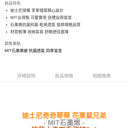
商品特色
Apple Pay
迪士尼授權 享夢城堡精心設計
MIT台灣製 可愛實用 送禮自用皆宜
街口支付
石墨烯抗菌抑菌 乾爽透氣 提昇睡眠品質
悠遊付
材質輕薄 收納容易 舒眠絕佳選擇
Google Pay
銷售重點
MIT石墨烯被 抗菌透氣 四季皆宜
ATM付款
運送方式
全家★依產品說明
詳細說明
商品規格
相關推薦
每筆NT$60，滿NT$699(含以上)免運費
7-11★依產品說明
每筆NT$60，滿NT$699(含以上)免運費
宅配
迪士尼奇奇蒂蒂 花栗鼠兄弟
每筆NT$80，滿NT$699(含以上)免運費
- MIT石墨烯 -