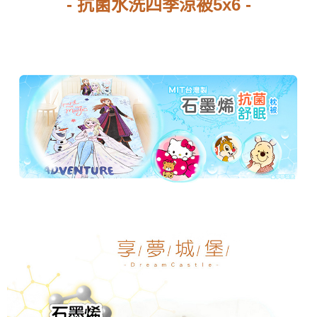
- 抗菌水洗四季涼被5x6 -