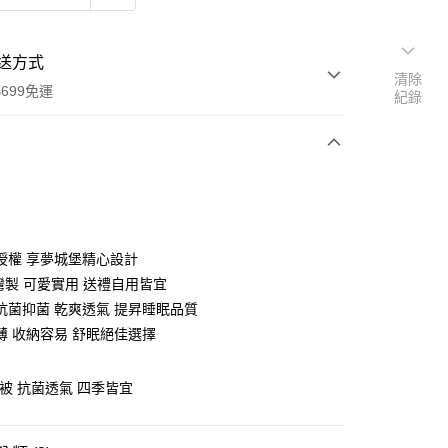
送方式
清除
699免運
紀錄
次付款
付款
授權 享夢城堡精心設計
台灣製 可愛實用 送禮自用皆宜
抗菌抑菌 乾爽透氣 提昇睡眠品質
薄 收納容易 舒眠絕佳選擇
烯被 抗菌透氣 四季皆宜
y