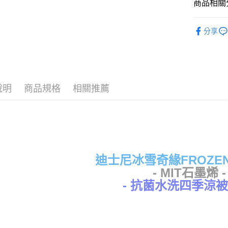
商品相關分
♦ 超細磨
運送方式
分享
♜ 正版授
全家★依
❖ 石墨烯
每筆NT$6
7-11★
說明
商品規格
相關推薦
每筆NT$6
宅配
每筆NT$8
迪士尼冰雪奇緣FROZE
- MIT石墨烯 -
- 抗菌水洗四季涼被5