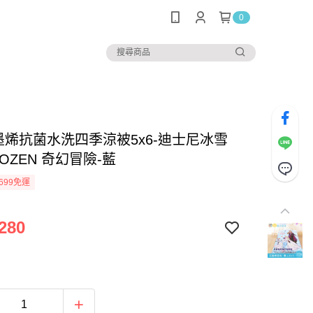
0
石墨烯抗菌水洗四季涼被5x6-迪士尼冰雪
OZEN 奇幻冒險-藍
699免運
280