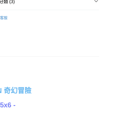
類 (3)
毛纖維
四季涼被｜雙人｜5x6｜石墨烯棉
客服
權品牌
FROZEN冰雪奇緣
產品說明
▪ 四季涼被｜5x6
0，滿NT$699(含以上)免運費
依產品說明
0，滿NT$699(含以上)免運費
0，滿NT$699(含以上)免運費
N 奇幻冒險
x6 -