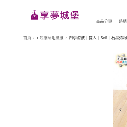
商品分類
熱銷
首頁
♦ 超細磨毛纖維
四季涼被｜雙人｜5x6｜石墨烯棉