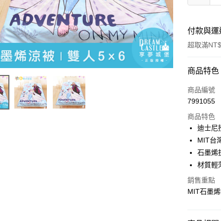
付款與運
超取滿NT$
付款方式
商品特色
信用卡一
商品編號
7991055
超商取貨
商品特色
LINE Pay
迪士尼
MIT
Apple Pay
石墨烯
街口支付
材質輕
悠遊付
銷售重點
MIT石墨
Google Pa
ATM付款