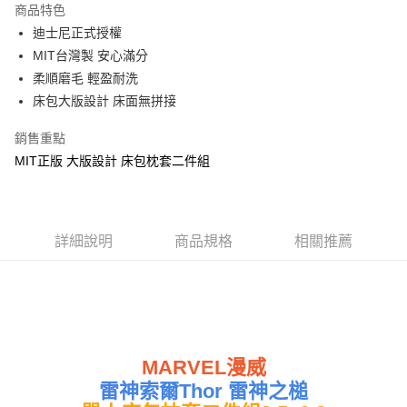
商品特色
Apple Pay
迪士尼正式授權
MIT台灣製 安心滿分
街口支付
柔順磨毛 輕盈耐洗
悠遊付
床包大版設計 床面無拼接
Google Pay
銷售重點
MIT正版 大版設計 床包枕套二件組
ATM付款
運送方式
全家★依產品說明
詳細說明
商品規格
相關推薦
每筆NT$60，滿NT$699(含以上)免運費
7-11★依產品說明
每筆NT$60，滿NT$699(含以上)免運費
宅配
MARVEL漫威
每筆NT$80，滿NT$699(含以上)免運費
雷神索爾Thor 雷神之槌