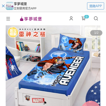
享夢城堡
開啟APP
立刻使用官方APP
0
1
/
2