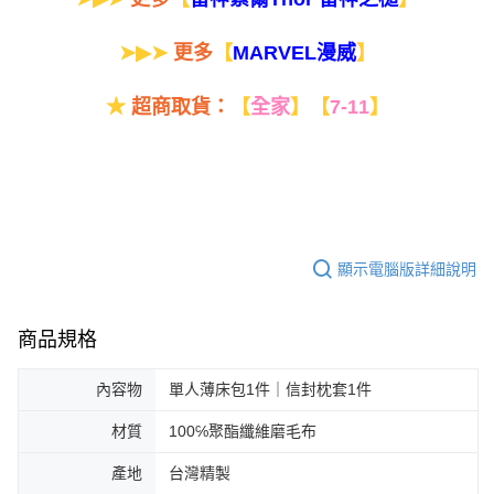
➤▶➤
更多
【
】
MARVEL漫威
★
超商取貨：
【
全家
】
【
7-11
】
顯示電腦版詳細說明
商品規格
內容物
單人薄床包1件｜信封枕套1件
材質
100℅聚酯纖維磨毛布
產地
台灣精製