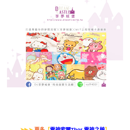
➤▶➤
更多
【
】
雷神索爾Thor 雷神之槌