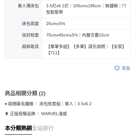
單人薄床包
3.5尺x6.2尺｜105cmx186cm｜無鋪棉｜ㄇ
型鬆緊帶
床包高度
25cm±5℅
信封枕套
75cmx45cm±5℅｜內層交疊15cm
超商取貨
【單筆多組】【多筆】請先詢問｜【全家】
【711】
客服
商品相關分類 (2)
♦ 超細磨毛纖維
床包枕套組｜單人｜3.5x6.2
♜ 正版授權品牌
MARVEL漫威
本分類熱銷
全站排行