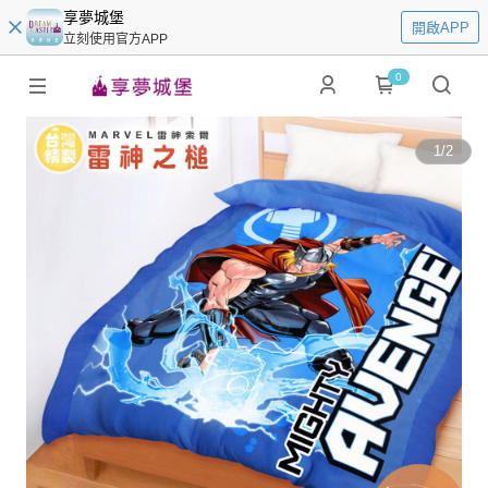
享夢城堡
開啟APP
立刻使用官方APP
0
1
/
2