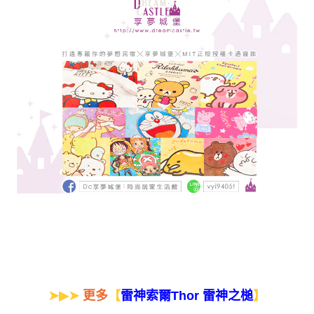
➤▶➤
更多
【
】
雷神索爾Thor 雷神之槌