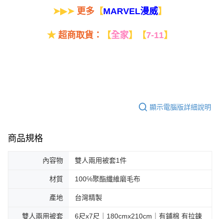
➤▶➤
更多
【
】
MARVEL漫威
★
超商取貨：
【
全家
】
【
7-11
】
顯示電腦版詳細說明
商品規格
內容物
雙人兩用被套1件
材質
100℅聚酯纖維磨毛布
產地
台灣精製
雙人兩用被套
6尺x7尺｜180cmx210cm｜有鋪棉 有拉鍊