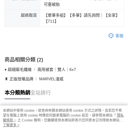
可塞被胎
超商取貨
【單筆多組】【多筆】請先詢問｜【全家】
【711】
客服
商品相關分類 (2)
♦ 超細磨毛纖維
兩用被套｜雙人｜6x7
♜ 正版授權品牌
MARVEL漫威
本分類熱銷
全站排行
本網站中使用 cookie，欲查詢有關本網站使用 cookie 方式之詳情，及若您不希
熱門標籤
望在電腦上使用 cookie 時應如何變更電腦的 cookie 設定，請參閱本網站「
隱私
權條款
」之 Cookie 聲明。您繼續使用本網站即表示您同意本公司得按本網站使
用條款之 Cookie 聲明使用 cookie。
了解更多 >