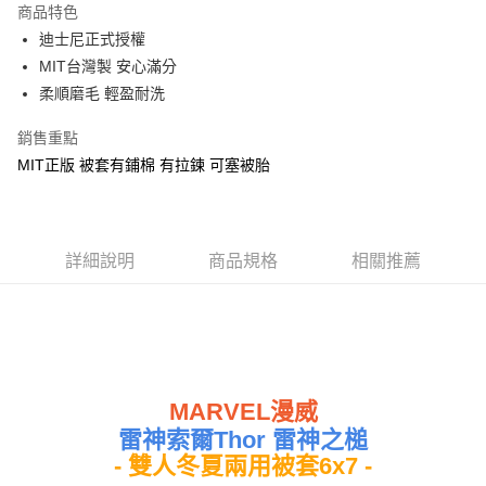
商品特色
Apple Pay
迪士尼正式授權
MIT台灣製 安心滿分
街口支付
柔順磨毛 輕盈耐洗
悠遊付
銷售重點
Google Pay
MIT正版 被套有鋪棉 有拉鍊 可塞被胎
ATM付款
運送方式
詳細說明
商品規格
相關推薦
全家★依產品說明
每筆NT$60，滿NT$699(含以上)免運費
7-11★依產品說明
每筆NT$60，滿NT$699(含以上)免運費
MARVEL漫威
宅配
雷神索爾Thor 雷神之槌
每筆NT$80，滿NT$699(含以上)免運費
- 雙人冬夏兩用被套6x7 -