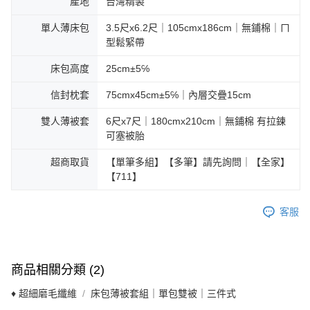
產地
台灣精製
單人薄床包
3.5尺x6.2尺｜105cmx186cm｜無鋪棉｜ㄇ
型鬆緊帶
床包高度
25cm±5℅
信封枕套
75cmx45cm±5℅｜內層交疊15cm
雙人薄被套
6尺x7尺｜180cmx210cm｜無鋪棉 有拉鍊
可塞被胎
超商取貨
【單筆多組】【多筆】請先詢問｜【全家】
【711】
客服
商品相關分類 (2)
♦ 超細磨毛纖維
床包薄被套組｜單包雙被｜三件式