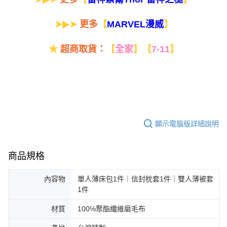
➤▶➤
更多
【
】
MARVEL漫威
★
超商取貨：
【
全家
】
【
7-11
】
顯示電腦版詳細說明
商品規格
內容物
單人薄床包1件｜信封枕套1件｜雙人薄被套
1件
材質
100℅聚酯纖維磨毛布