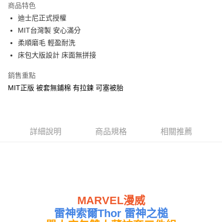
商品特色
Apple Pay
迪士尼正式授權
MIT台灣製 安心滿分
街口支付
柔順磨毛 輕盈耐洗
悠遊付
床包大版設計 床面無拼接
Google Pay
銷售重點
MIT正版 被套無鋪棉 有拉鍊 可塞被胎
ATM付款
運送方式
全家★依產品說明
詳細說明
商品規格
相關推薦
每筆NT$60，滿NT$699(含以上)免運費
7-11★依產品說明
每筆NT$60，滿NT$699(含以上)免運費
宅配
MARVEL漫威
每筆NT$80，滿NT$699(含以上)免運費
雷神索爾Thor 雷神之槌