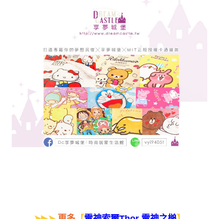
➤▶➤
更多
【
】
雷神索爾Thor 雷神之槌