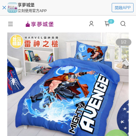
享夢城堡
開啟APP
立刻使用官方APP
0
1
/
2