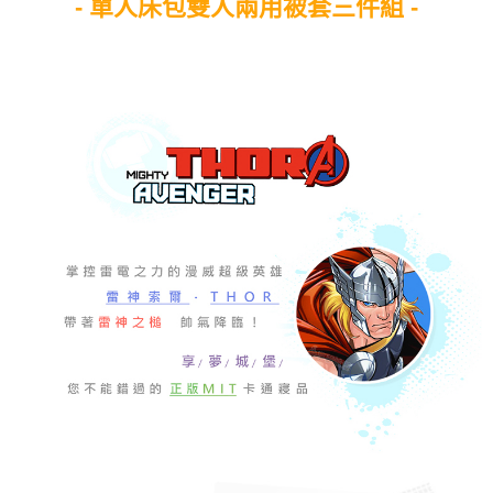
- 單人床包雙人兩用被套三件組 -