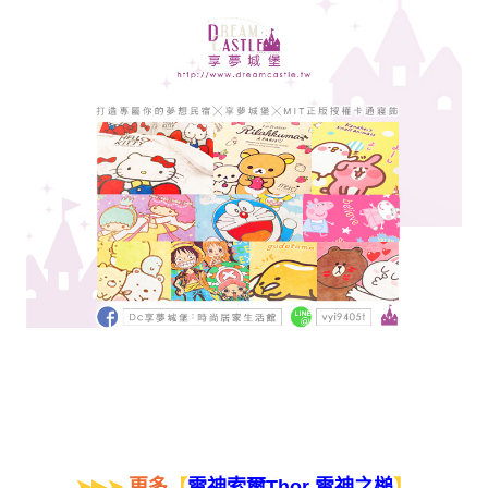
➤▶➤
更多
【
】
雷神索爾Thor 雷神之槌