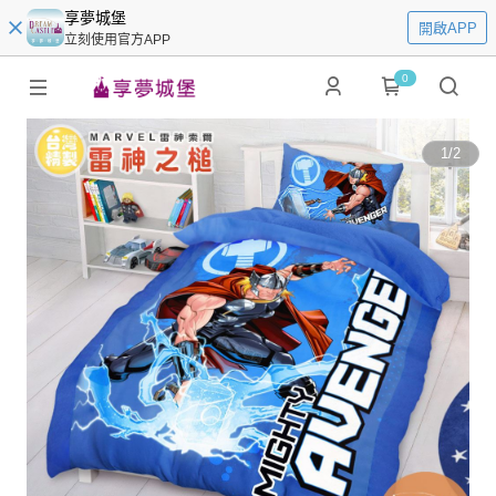
享夢城堡
開啟APP
立刻使用官方APP
0
1
/
2