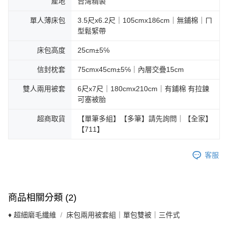
產地
台灣精製
單人薄床包
3.5尺x6.2尺｜105cmx186cm｜無鋪棉｜ㄇ
型鬆緊帶
床包高度
25cm±5℅
信封枕套
75cmx45cm±5℅｜內層交疊15cm
雙人兩用被套
6尺x7尺｜180cmx210cm｜有鋪棉 有拉鍊
可塞被胎
超商取貨
【單筆多組】【多筆】請先詢問｜【全家】
【711】
客服
商品相關分類 (2)
♦ 超細磨毛纖維
床包兩用被套組｜單包雙被｜三件式