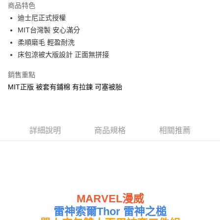
商品特色
Apple Pay
迪士尼正式授權
MIT台灣製 安心滿分
街口支付
柔順磨毛 輕盈耐洗
悠遊付
床包涼被大版設計 正面無拼接
Google Pay
銷售重點
MIT正版 被套有鋪棉 有拉鍊 可塞被胎
ATM付款
運送方式
全家★依產品說明
詳細說明
商品規格
相關推薦
每筆NT$60，滿NT$699(含以上)免運費
7-11★依產品說明
每筆NT$60，滿NT$699(含以上)免運費
宅配
MARVEL漫威
每筆NT$80，滿NT$699(含以上)免運費
雷神索爾Thor 雷神之槌