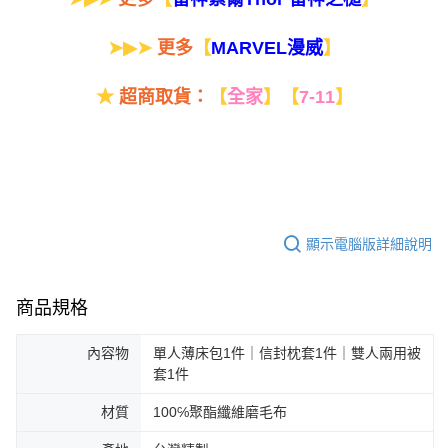
➤▶➤
更多
【
】
MARVEL漫威
★
超商取貨：
【
全家
】
【
7-11
】
顯示電腦版詳細說明
商品規格
內容物
單人薄床包1件｜信封枕套1件｜雙人兩用被
套1件
材質
100℅聚酯纖維磨毛布