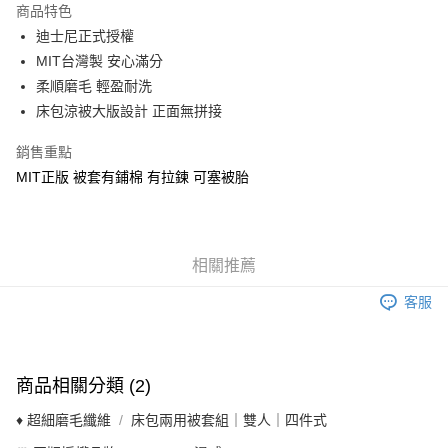
商品特色
Apple Pay
迪士尼正式授權
MIT台灣製 安心滿分
街口支付
柔順磨毛 輕盈耐洗
悠遊付
床包涼被大版設計 正面無拼接
Google Pay
銷售重點
MIT正版 被套有鋪棉 有拉鍊 可塞被胎
ATM付款
運送方式
全家★依產品說明
相關推薦
每筆NT$60，滿NT$699(含以上)免運費
客服
7-11★依產品說明
每筆NT$60，滿NT$699(含以上)免運費
商品相關分類 (2)
宅配
每筆NT$80，滿NT$699(含以上)免運費
♦ 超細磨毛纖維
床包兩用被套組｜雙人｜四件式