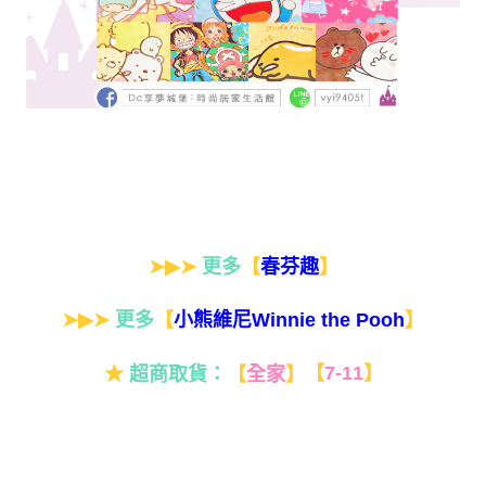
➤▶➤
更多
【
】
春芬趣
➤▶➤
更多
【
】
小熊維尼Winnie the Pooh
★
超商取貨：
【
全家
】
【
7-11
】