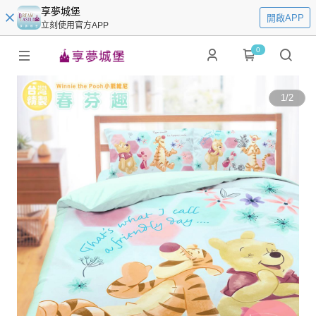
享夢城堡
開啟APP
立刻使用官方APP
0
1
/
2