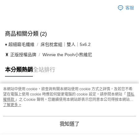
客服
商品相關分類 (2)
♦ 超細磨毛纖維
床包枕套組｜雙人｜5x6.2
♜ 正版授權品牌
Winnie the Pooh小熊維尼
本分類熱銷
全站排行
本網站中使用 cookie，欲查詢有關本網站使用 cookie 方式之詳情，及若您不希
熱門標籤
望在電腦上使用 cookie 時應如何變更電腦的 cookie 設定，請參閱本網站「
隱私
權條款
」之 Cookie 聲明。您繼續使用本網站即表示您同意本公司得按本網站使
用條款之 Cookie 聲明使用 cookie。
了解更多 >
我知道了