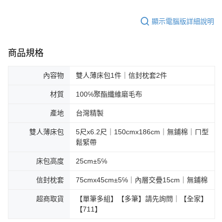
顯示電腦版詳細說明
商品規格
內容物
雙人薄床包1件｜信封枕套2件
材質
100℅聚酯纖維磨毛布
產地
台灣精製
雙人薄床包
5尺x6.2尺｜150cmx186cm｜無鋪棉｜ㄇ型
鬆緊帶
床包高度
25cm±5℅
信封枕套
75cmx45cm±5℅｜內層交疊15cm｜無鋪棉
超商取貨
【單筆多組】【多筆】請先詢問｜【全家】
【711】