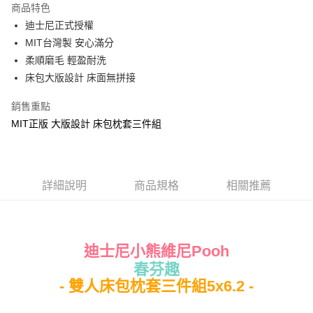
商品特色
Apple Pay
迪士尼正式授權
MIT台灣製 安心滿分
街口支付
柔順磨毛 輕盈耐洗
悠遊付
床包大版設計 床面無拼接
Google Pay
銷售重點
MIT正版 大版設計 床包枕套三件組
ATM付款
運送方式
全家★依產品說明
詳細說明
商品規格
相關推薦
每筆NT$60，滿NT$699(含以上)免運費
7-11★依產品說明
每筆NT$60，滿NT$699(含以上)免運費
迪士尼小熊維尼Pooh
春芬趣
宅配
- 雙人床包枕套三件組5x6.2 -
每筆NT$80，滿NT$699(含以上)免運費