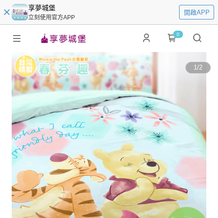
享夢城堡
開啟APP
立刻使用官方APP
0
1
/
2