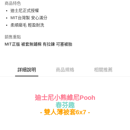
商品特色
Apple Pay
迪士尼正式授權
MIT台灣製 安心滿分
街口支付
柔順磨毛 輕盈耐洗
悠遊付
銷售重點
Google Pay
MIT正版 被套無鋪棉 有拉鍊 可塞被胎
ATM付款
運送方式
詳細說明
商品規格
相關推薦
全家★依產品說明
每筆NT$60，滿NT$699(含以上)免運費
7-11★依產品說明
迪士尼小熊維尼Pooh
每筆NT$60，滿NT$699(含以上)免運費
春芬趣
- 雙人薄被套6x7 -
宅配
每筆NT$80，滿NT$699(含以上)免運費