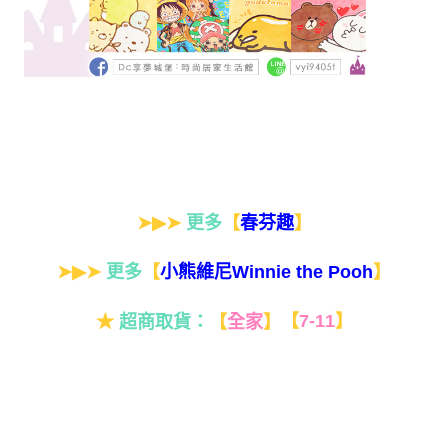
➤▶➤
更多
【
】
春芬趣
➤▶➤
更多
【
】
小熊維尼Winnie the Pooh
★
超商取貨：
【
全家
】
【
7-11
】