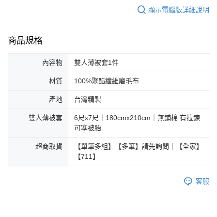
顯示電腦版詳細說明
商品規格
內容物
雙人薄被套1件
材質
100℅聚酯纖維磨毛布
產地
台灣精製
雙人薄被套
6尺x7尺｜180cmx210cm｜無鋪棉 有拉鍊
可塞被胎
超商取貨
【單筆多組】【多筆】請先詢問｜【全家】
【711】
客服