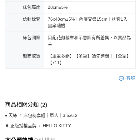
床包高度
28cm±5℅
信封枕套
76x48cm±5℅｜內層交疊15cm｜枕套1入
圖案隨機
床包圖案
因亂花剪裁會和示意圖有所差異，以實品為
主
超商取貨
【單筆多組】【多筆】請先詢問｜【全家】
【711】
客服
商品相關分類 (2)
♠ 天絲
床包枕套組｜單人｜3.5x6.2
♜ 正版授權品牌
HELLO KITTY