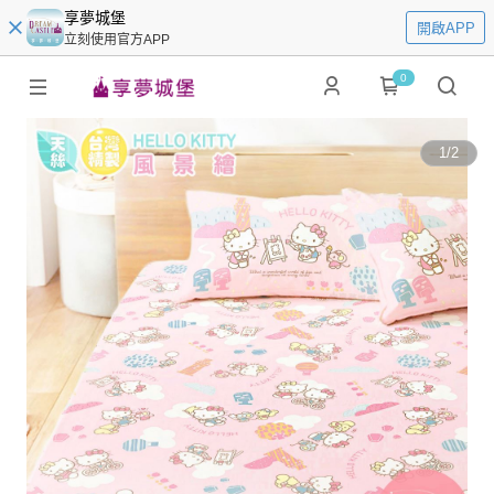
享夢城堡
開啟APP
立刻使用官方APP
0
1
/
2