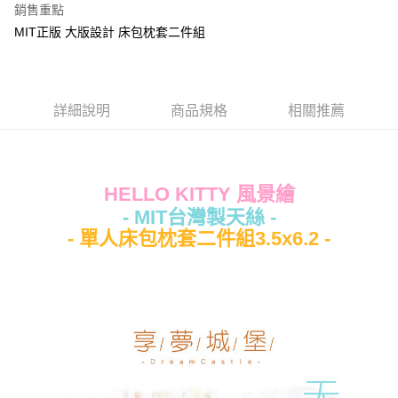
銷售重點
Apple Pay
MIT正版 大版設計 床包枕套二件組
街口支付
悠遊付
詳細說明
商品規格
相關推薦
Google Pay
ATM付款
HELLO KITTY 風景繪
運送方式
- MIT台灣製天絲 -
全家★依產品說明
- 單人床包枕套二件組3.5x6.2 -
每筆NT$60，滿NT$699(含以上)免運費
7-11★依產品說明
每筆NT$60，滿NT$699(含以上)免運費
宅配
每筆NT$80，滿NT$699(含以上)免運費