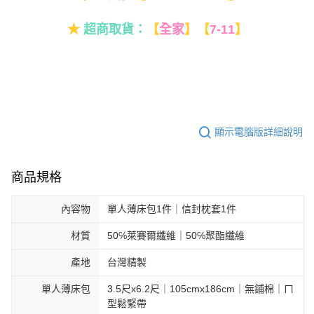
★
超商取貨：
【
全家
】
【
7-11
】
顯示電腦版詳細說明
商品規格
內容物
單人薄床包1件｜信封枕套1件
材質
50℅萊賽爾纖維｜50℅聚酯纖維
產地
台灣精製
單人薄床包
3.5尺x6.2尺｜105cmx186cm｜無鋪棉｜ㄇ
型鬆緊帶