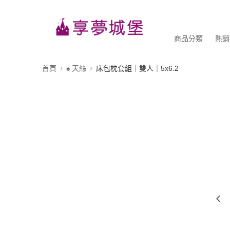
商品分類
熱銷
首頁
♠ 天絲
床包枕套組｜雙人｜5x6.2