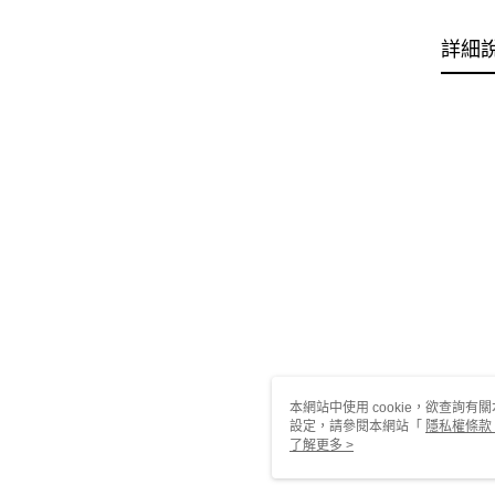
詳細
本網站中使用 cookie，欲查詢有關
設定，請參閱本網站「
隱私權條款
使用 cookie。
了解更多 >