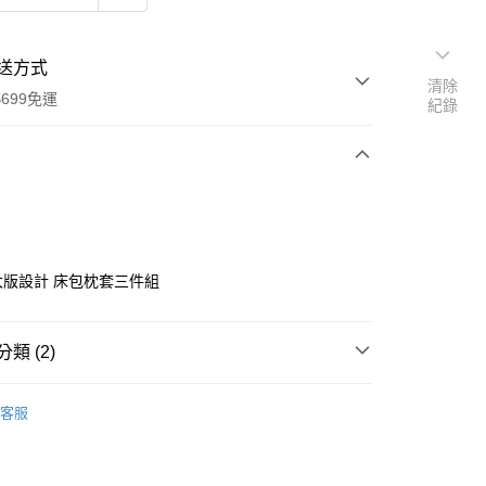
送方式
清除
699免運
紀錄
次付款
付款
 大版設計 床包枕套三件組
類 (2)
床包枕套組｜雙人｜5x6.2
客服
權品牌
HELLO KITTY
y