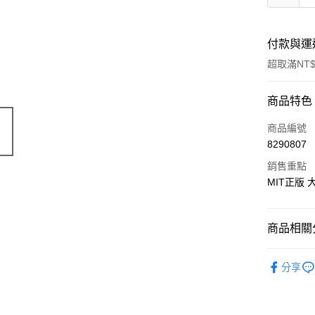
付款與運
超取滿NT$
付款方式
商品特色
信用卡一
商品編號
8290807
超商取貨
銷售重點
LINE Pay
MIT正版
Apple Pay
商品相關分
街口支付
♠ 天絲
悠遊付
分享
♜ 正版授
Google Pa
ATM付款