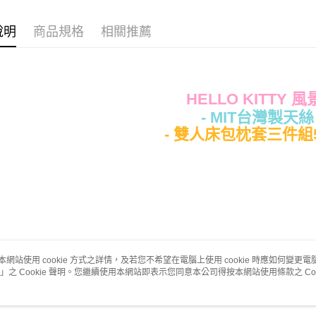
說明
商品規格
相關推薦
運送方式
全家★依
每筆NT$6
HELLO KITTY 
7-11★
- MIT台灣製天絲 
每筆NT$6
- 雙人床包枕套三件組5x
宅配
每筆NT$8
本網站使用 cookie 方式之詳情，及若您不希望在電腦上使用 cookie 時應如何變更電腦的
」之 Cookie 聲明。您繼續使用本網站即表示您同意本公司得按本網站使用條款之 Coo