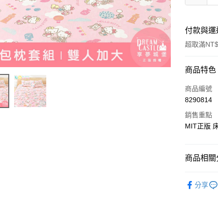
付款與運
超取滿NT$
付款方式
商品特色
信用卡一
商品編號
8290814
超商取貨
銷售重點
LINE Pay
MIT正版
Apple Pay
商品相關分
街口支付
♠ 天絲
悠遊付
分享
♜ 正版授
Google Pa
ATM付款