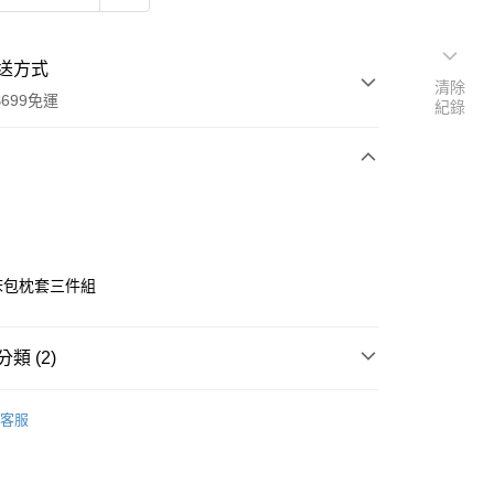
送方式
清除
699免運
紀錄
次付款
付款
 床包枕套三件組
類 (2)
床包枕套組｜加大｜6x6.2
客服
權品牌
HELLO KITTY
y