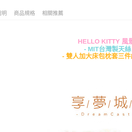
說明
商品規格
相關推薦
運送方式
全家★依
每筆NT$6
HELLO KITTY 
7-11★
- MIT台灣製天絲 
每筆NT$6
- 雙人加大床包枕套三件組6
宅配
每筆NT$8