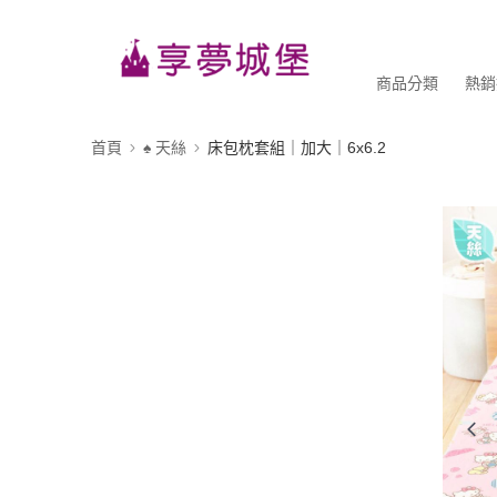
商品分類
熱銷
首頁
♠ 天絲
床包枕套組｜加大｜6x6.2