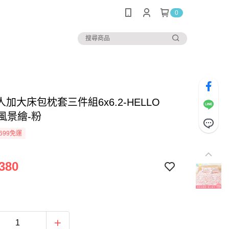
0
加大床包枕套三件組6x6.2-HELLO
Y 風景繪-粉
699免運
380