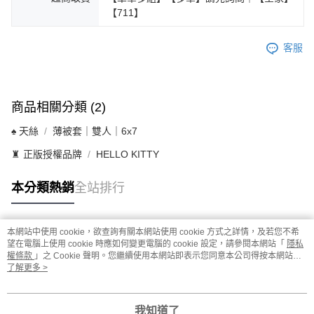
【711】
客服
商品相關分類 (2)
♠ 天絲
薄被套｜雙人｜6x7
♜ 正版授權品牌
HELLO KITTY
本分類熱銷
全站排行
本網站中使用 cookie，欲查詢有關本網站使用 cookie 方式之詳情，及若您不希
熱門標籤
望在電腦上使用 cookie 時應如何變更電腦的 cookie 設定，請參閱本網站「
隱私
權條款
」之 Cookie 聲明。您繼續使用本網站即表示您同意本公司得按本網站使
用條款之 Cookie 聲明使用 cookie。
了解更多 >
我知道了