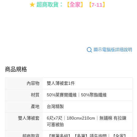
★
超商取貨：
【
全家
】
【
7-11
】
顯示電腦版詳細說明
商品規格
內容物
雙人薄被套1件
材質
50℅萊賽爾纖維｜50℅聚酯纖維
產地
台灣精製
雙人薄被套
6尺x7尺｜180cmx210cm｜無鋪棉 有拉鍊
可塞被胎
超商取貨
【單筆多組】【多筆】請先詢問｜【全家】