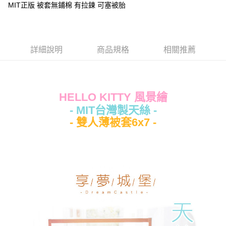
Apple Pay
MIT正版 被套無鋪棉 有拉鍊 可塞被胎
街口支付
悠遊付
詳細說明
商品規格
相關推薦
Google Pay
ATM付款
HELLO KITTY 風景繪
運送方式
- MIT台灣製天絲 -
全家★依產品說明
- 雙人薄被套6x7 -
每筆NT$60，滿NT$699(含以上)免運費
7-11★依產品說明
每筆NT$60，滿NT$699(含以上)免運費
宅配
每筆NT$80，滿NT$699(含以上)免運費