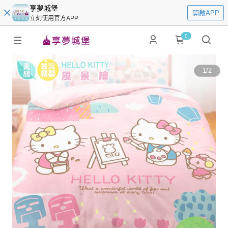
享夢城堡
開啟APP
立刻使用官方APP
0
1
/
2