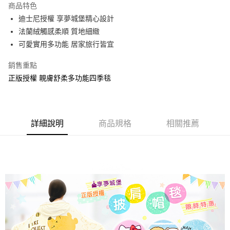
商品特色
Apple Pay
迪士尼授權 享夢城堡精心設計
法蘭絨觸感柔順 質地細緻
街口支付
可愛實用多功能 居家旅行皆宜
悠遊付
銷售重點
Google Pay
正版授權 親膚舒柔多功能四季毯
ATM付款
運送方式
詳細說明
商品規格
相關推薦
全家★依產品說明
每筆NT$60，滿NT$699(含以上)免運費
7-11★依產品說明
每筆NT$60，滿NT$699(含以上)免運費
宅配
每筆NT$80，滿NT$699(含以上)免運費