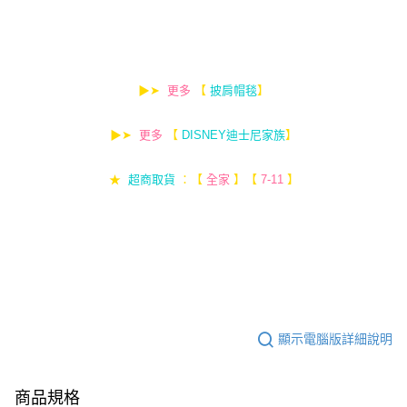
▶➤
更多
【
】
披肩帽毯
▶➤
更多
【
】
DISNEY迪士尼家族
★
超商取貨
：【
全家
】【
7-11
】
顯示電腦版詳細說明
商品規格