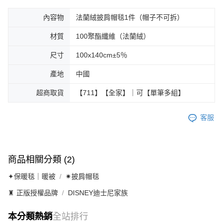
內容物
法蘭絨披肩帽毯1件（帽子不可拆）
材質
100聚酯纖維（法蘭絨）
尺寸
100x140cm±5％
產地
中國
超商取貨
【711】【全家】｜可【單筆多組】
客服
商品相關分類 (2)
✦保暖毯｜暖被
✷披肩帽毯
♜ 正版授權品牌
DISNEY迪士尼家族
本分類熱銷
全站排行