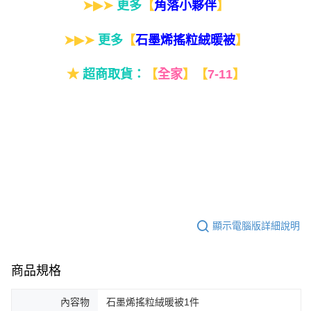
➤▶➤
更多
【
】
角落小夥伴
➤▶➤
更多
【
】
石墨烯搖粒絨暖被
★
超商取貨：
【
全家
】
【
7-11
】
顯示電腦版詳細說明
商品規格
內容物
石墨烯搖粒絨暖被1件