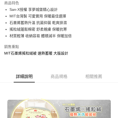
商品特色
Apple Pay
San-X授權 享夢城堡精心設計
MIT台灣製 可愛實用 保暖最佳選擇
街口支付
石墨烯蓄熱升溫 抗菌抑菌 乾爽排濕
悠遊付
搖粒絨蓬鬆棉密 舒柔親膚 保暖抗寒
材質輕薄 收納容易 體積減半 保暖加倍
Google Pay
銷售重點
ATM付款
MIT石墨烯搖粒絨被 速熱蓄暖 大版設計
運送方式
全家★依產品說明
每筆NT$60，滿NT$699(含以上)免運費
詳細說明
商品規格
相關推薦
7-11★依產品說明
每筆NT$60，滿NT$699(含以上)免運費
宅配
每筆NT$80，滿NT$699(含以上)免運費