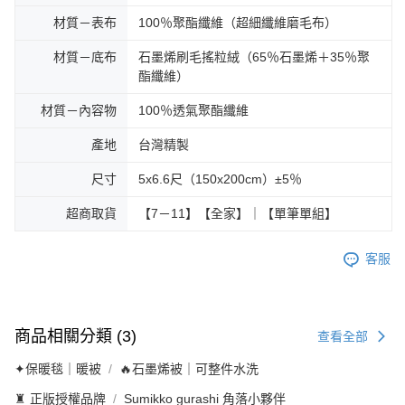
材質－表布
100％聚酯纖維（超細纖維磨毛布）
材質－底布
石墨烯刷毛搖粒絨（65％石墨烯＋35％聚
酯纖維）
材質－內容物
100％透氣聚酯纖維
產地
台灣精製
尺寸
5x6.6尺（150x200cm）±5％
超商取貨
【7－11】【全家】｜【單筆單組】
客服
商品相關分類 (3)
查看全部
✦保暖毯｜暖被
🔥石墨烯被｜可整件水洗
♜ 正版授權品牌
Sumikko gurashi 角落小夥伴