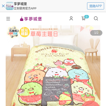
享夢城堡
開啟APP
立刻使用官方APP
0
1
/
2