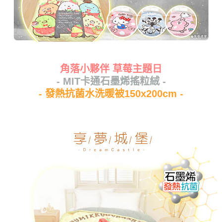
角落小夥伴 草莓主題日
- MIT卡通石墨烯搖粒絨 -
- 發熱抗菌水洗暖被150x200cm -