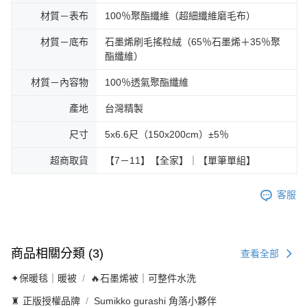
材質－表布
100％聚酯纖維（超細纖維磨毛布）
材質－底布
石墨烯刷毛搖粒絨（65％石墨烯＋35％聚
酯纖維）
材質－內容物
100％透氣聚酯纖維
產地
台灣精製
尺寸
5x6.6尺（150x200cm）±5％
超商取貨
【7－11】【全家】｜【單筆單組】
客服
商品相關分類 (3)
查看全部
✦保暖毯｜暖被
🔥石墨烯被｜可整件水洗
♜ 正版授權品牌
Sumikko gurashi 角落小夥伴