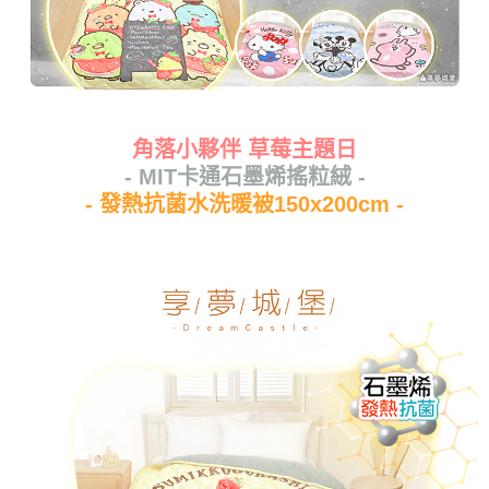
角落小夥伴 草莓主題日
- MIT卡通石墨烯搖粒絨 -
- 發熱抗菌水洗暖被150x200cm -