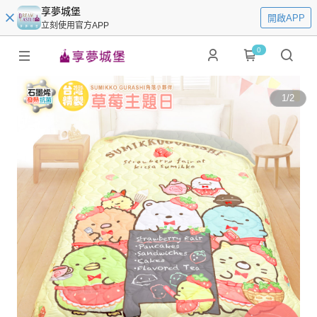
享夢城堡
開啟APP
立刻使用官方APP
0
1
/
2