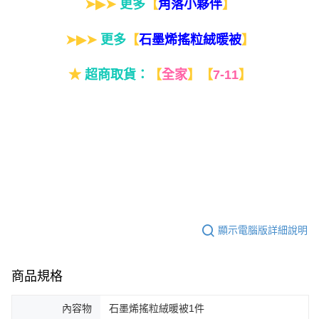
➤▶➤
更多
【
】
角落小夥伴
➤▶➤
更多
【
】
石墨烯搖粒絨暖被
★
超商取貨：
【
全家
】
【
7-11
】
顯示電腦版詳細說明
商品規格
內容物
石墨烯搖粒絨暖被1件