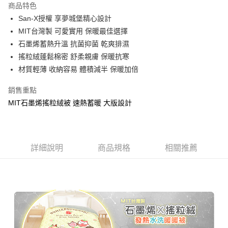
商品特色
Apple Pay
San-X授權 享夢城堡精心設計
MIT台灣製 可愛實用 保暖最佳選擇
街口支付
石墨烯蓄熱升溫 抗菌抑菌 乾爽排濕
悠遊付
搖粒絨蓬鬆棉密 舒柔親膚 保暖抗寒
材質輕薄 收納容易 體積減半 保暖加倍
Google Pay
銷售重點
ATM付款
MIT石墨烯搖粒絨被 速熱蓄暖 大版設計
運送方式
全家★依產品說明
每筆NT$60，滿NT$699(含以上)免運費
詳細說明
商品規格
相關推薦
7-11★依產品說明
每筆NT$60，滿NT$699(含以上)免運費
宅配
每筆NT$80，滿NT$699(含以上)免運費