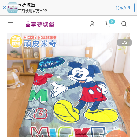
享夢城堡
開啟APP
立刻使用官方APP
0
1
/
2