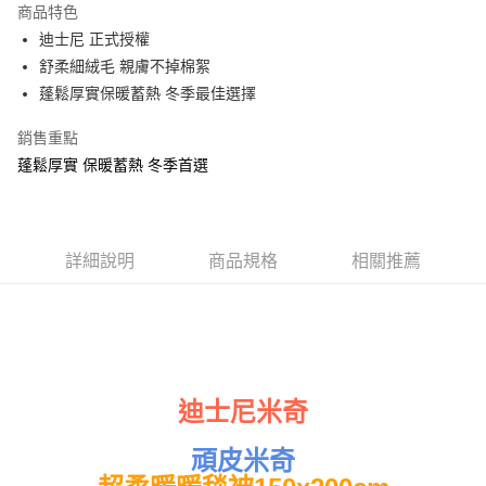
商品特色
Apple Pay
迪士尼 正式授權
舒柔細絨毛 親膚不掉棉絮
街口支付
蓬鬆厚實保暖蓄熱 冬季最佳選擇
悠遊付
銷售重點
Google Pay
蓬鬆厚實 保暖蓄熱 冬季首選
ATM付款
運送方式
詳細說明
商品規格
相關推薦
全家★依產品說明
每筆NT$60，滿NT$699(含以上)免運費
7-11★依產品說明
每筆NT$60，滿NT$699(含以上)免運費
迪士尼米奇
宅配
每筆NT$80，滿NT$699(含以上)免運費
頑皮米奇