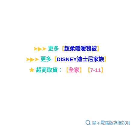
➤▶➤
更多
【
】
超柔暖暖毯被
➤▶➤
更多
【
】
DISNEY迪士尼家族
★
超商取貨：
【
全家
】
【
7-11
】
顯示電腦版詳細說明