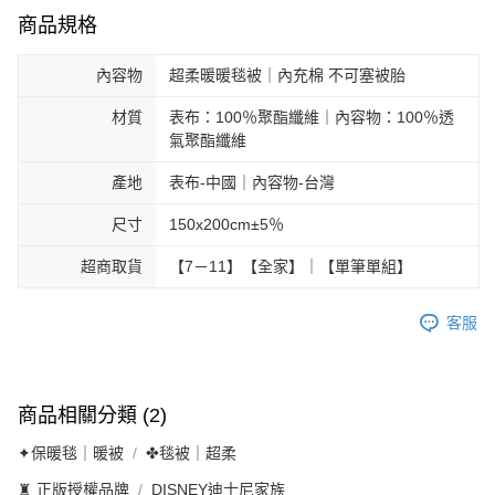
商品規格
內容物
超柔暖暖毯被｜內充棉 不可塞被胎
材質
表布：100％聚酯纖維｜內容物：100％透
氣聚酯纖維
產地
表布-中國｜內容物-台灣
尺寸
150x200cm±5％
超商取貨
【7－11】【全家】｜【單筆單組】
客服
商品相關分類 (2)
✦保暖毯｜暖被
✤毯被｜超柔
♜ 正版授權品牌
DISNEY迪士尼家族