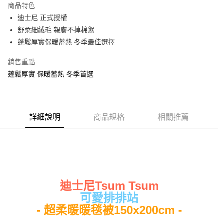
商品特色
Apple Pay
迪士尼 正式授權
舒柔細絨毛 親膚不掉棉絮
街口支付
蓬鬆厚實保暖蓄熱 冬季最佳選擇
悠遊付
銷售重點
Google Pay
蓬鬆厚實 保暖蓄熱 冬季首選
ATM付款
運送方式
詳細說明
商品規格
相關推薦
全家★依產品說明
每筆NT$60，滿NT$699(含以上)免運費
7-11★依產品說明
每筆NT$60，滿NT$699(含以上)免運費
迪士尼Tsum Tsum
宅配
可愛排排站
每筆NT$80，滿NT$699(含以上)免運費
- 超柔暖暖毯被150x200cm -