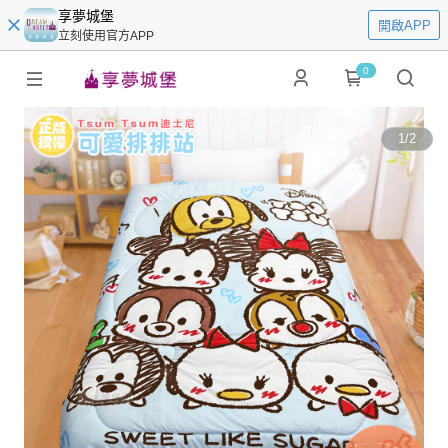
享夢城堡
開啟APP
立刻使用官方APP
0
1
/
2