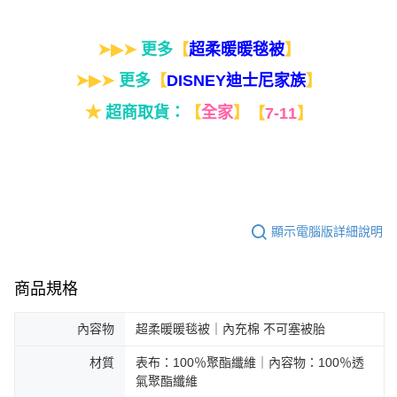
➤▶➤
更多
【
】
超柔暖暖毯被
➤▶➤
更多
【
】
DISNEY迪士尼家族
★
超商取貨：
【
全家
】
【
7-11
】
顯示電腦版詳細說明
商品規格
內容物
超柔暖暖毯被｜內充棉 不可塞被胎
材質
表布：100％聚酯纖維｜內容物：100％透
氣聚酯纖維