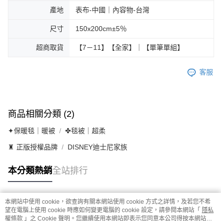
產地
表布-中國｜內容物-台灣
尺寸
150x200cm±5％
超商取貨
【7－11】【全家】｜【單筆單組】
客服
商品相關分類 (2)
✦保暖毯｜暖被
✤毯被｜超柔
♜ 正版授權品牌
DISNEY迪士尼家族
本分類熱銷
全站排行
本網站中使用 cookie，欲查詢有關本網站使用 cookie 方式之詳情，及若您不希
熱門標籤
望在電腦上使用 cookie 時應如何變更電腦的 cookie 設定，請參閱本網站「
隱私
權條款
」之 Cookie 聲明。您繼續使用本網站即表示您同意本公司得按本網站使