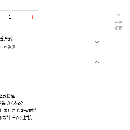
清除
紀錄
送方式
699免運
次付款
付款
X 正式授權
灣製 安心滿分
維 柔順磨毛 輕盈耐洗
版設計 床面無拼接