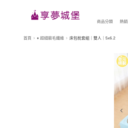
商品分類
熱銷
首頁
♦ 超細磨毛纖維
床包枕套組｜雙人｜5x6.2