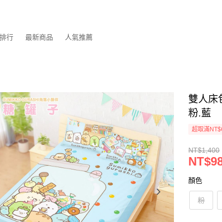
排行
最新商品
人氣推薦
雙人床包
粉.藍
超取滿NT$
NT$1,400
NT$9
顏色
粉