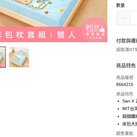
數量
付款與運
超取滿NT$
付款方式
商品特色
信用卡一
商品編號
8664215
超商取貨
商品特色
LINE Pay
San-
MIT台
Apple Pay
超細纖
街口支付
床包大
悠遊付
銷售重點