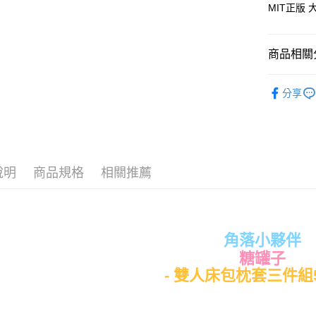
MIT正版
Google Pa
ATM付款
商品相關分
♦ 超細磨
運送方式
分享
♜ 正版授
全家★依
每筆NT$6
7-11★
說明
商品規格
相關推薦
每筆NT$6
宅配
每筆NT$8
角落小夥伴
糖罐子
- 雙人床包枕套三件組5x