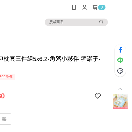
0
枕套三件組5x6.2-角落小夥伴 糖罐子-
699免運
80
藍