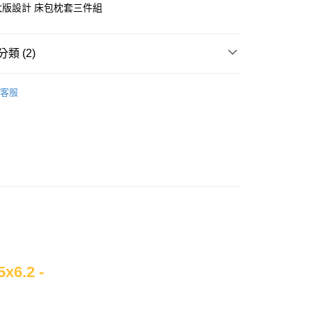
 大版設計 床包枕套三件組
y
類 (2)
毛纖維
床包枕套組｜雙人｜5x6.2
客服
權品牌
Sumikko gurashi 角落小夥伴
產品說明
0，滿NT$699(含以上)免運費
依產品說明
0，滿NT$699(含以上)免運費
0，滿NT$699(含以上)免運費
6.2 -