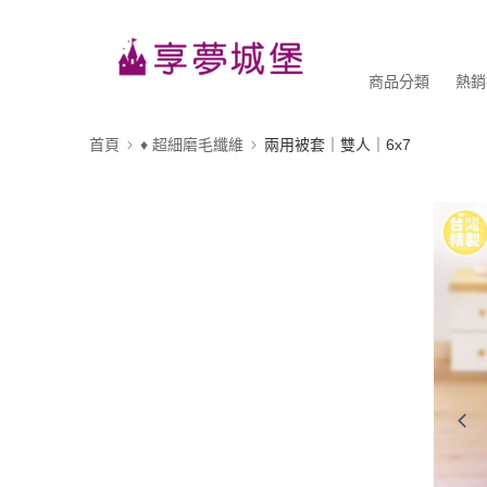
商品分類
熱銷
首頁
♦ 超細磨毛纖維
兩用被套｜雙人｜6x7