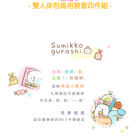
- 雙人床包兩用被套四件組 -
每筆NT$80，滿NT$699(含以上)免運費