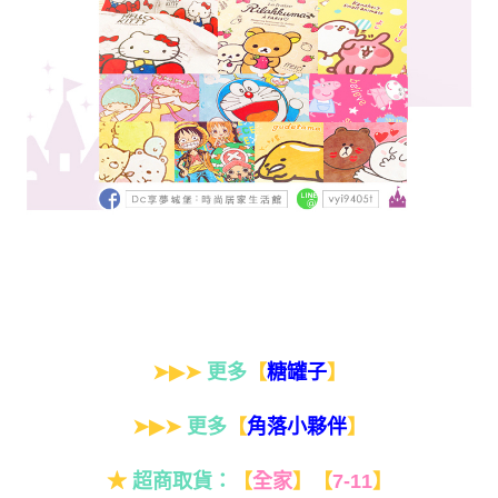
➤▶➤
更多
【
】
糖罐子
➤▶➤
更多
【
】
角落小夥伴
★
超商取貨：
【
全家
】
【
7-11
】