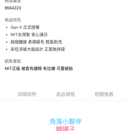
商品編號
超商取貨付款
8664223
LINE Pay
商品特色
Apple Pay
San-X 正式授權
MIT台灣製 安心滿分
街口支付
超細纖維 柔順磨毛 輕盈耐洗
悠遊付
床包涼被大版設計 正面無拼接
Google Pay
銷售重點
MIT正版 被套有鋪棉 有拉鍊 可塞被胎
ATM付款
運送方式
全家★依產品說明
詳細說明
商品規格
相關推薦
每筆NT$60，滿NT$699(含以上)免運費
7-11★依產品說明
每筆NT$60，滿NT$699(含以上)免運費
角落小夥伴
糖罐子
宅配