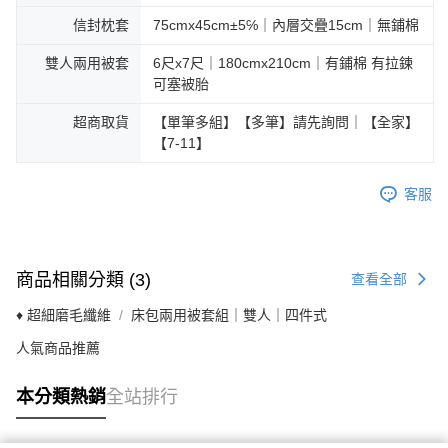
信封枕套
75cmx45cm±5℅｜內層交疊15cm｜無鋪棉
雙人兩用被套
6尺x7尺｜180cmx210cm｜有鋪棉 有拉鍊
可塞被胎
超商取貨
【單筆多組】【多筆】請先詢問｜【全家】
【7-11】
客服
商品相關分類 (3)
查看全部
♦ 超細磨毛纖維
床包兩用被套組｜雙人｜四件式
人氣商品推薦
本分類熱銷
全站排行