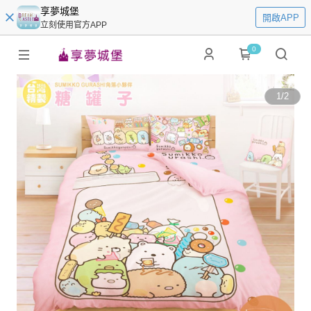
享夢城堡
開啟APP
立刻使用官方APP
0
1
/
2