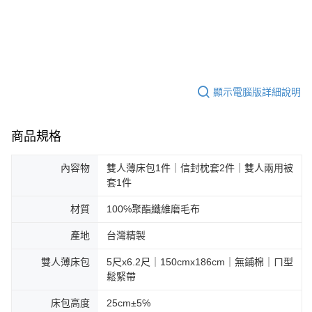
顯示電腦版詳細說明
商品規格
內容物
雙人薄床包1件｜信封枕套2件｜雙人兩用被
套1件
材質
100℅聚酯纖維磨毛布
產地
台灣精製
雙人薄床包
5尺x6.2尺｜150cmx186cm｜無鋪棉｜ㄇ型
鬆緊帶
床包高度
25cm±5℅