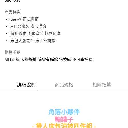
8664335
LINE Pay
商品特色
Apple Pay
San-X 正式授權
MIT台灣製 安心滿分
街口支付
超細纖維 柔順磨毛 輕盈耐洗
悠遊付
床包大版設計 床面無拼接
Google Pay
銷售重點
MIT正版 大版設計 涼被有鋪棉 無拉鍊 不可塞被胎
ATM付款
運送方式
全家★依產品說明
詳細說明
商品規格
相關推薦
每筆NT$60，滿NT$699(含以上)免運費
7-11★依產品說明
每筆NT$60，滿NT$699(含以上)免運費
角落小夥伴
糖罐子
宅配
- 雙人床包涼被四件組 -
每筆NT$80，滿NT$699(含以上)免運費