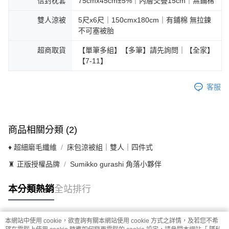
信封枕套
75cmx45cm±5℅｜內層交疊15cm｜無鋪棉
雙人涼被
5尺x6尺｜150cmx180cm｜有鋪棉 無拉鍊
不可塞被胎
超商取貨
【單筆多組】【多筆】請先詢問｜【全家】
【7-11】
客服
商品相關分類 (2)
♦ 超細磨毛纖維
床包涼被組｜雙人｜四件式
♜ 正版授權品牌
Sumikko gurashi 角落小夥伴
本分類熱銷
全站排行
本網站中使用 cookie，欲查詢有關本網站使用 cookie 方式之詳情，及若您不希
熱門標籤