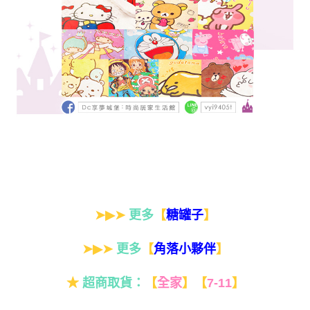
➤▶➤
更多
【
】
糖罐子
➤▶➤
更多
【
】
角落小夥伴
★
超商取貨：
【
全家
】
【
7-11
】