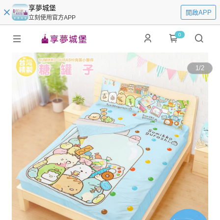
享夢城堡
開啟APP
立刻使用官方APP
0
1
/
2