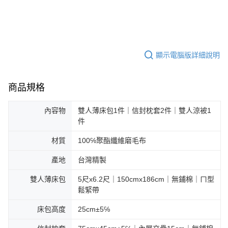
顯示電腦版詳細說明
商品規格
內容物
雙人薄床包1件｜信封枕套2件｜雙人涼被1
件
材質
100℅聚酯纖維磨毛布
產地
台灣精製
雙人薄床包
5尺x6.2尺｜150cmx186cm｜無鋪棉｜ㄇ型
鬆緊帶
床包高度
25cm±5℅