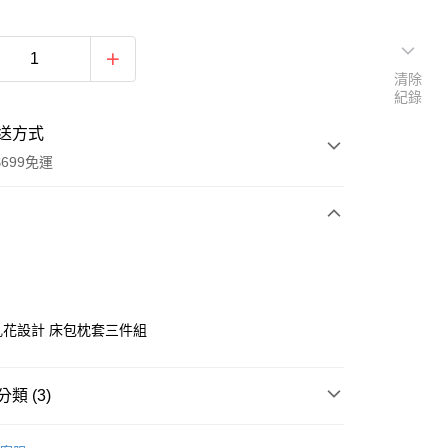
清除
紀錄
送方式
699免運
次付款
付款
 亂花設計 床包枕套三件組
類 (3)
床包枕套組｜雙人｜5x6.2