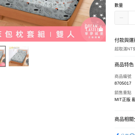
數量
付款與運
超取滿NT$
付款方式
商品特色
信用卡一
商品編號
8705017
超商取貨
銷售重點
LINE Pay
MIT正版
Apple Pay
商品相關分
街口支付
♥ 精梳棉
悠遊付