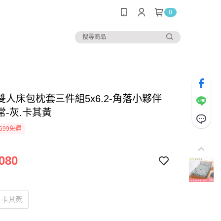
0
雙人床包枕套三件組5x6.2-角落小夥伴
常-灰.卡其黃
699免運
080
卡其黃