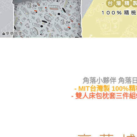
角落小夥伴 角落
- MIT台灣製 100%精
- 雙人床包枕套三件組5x