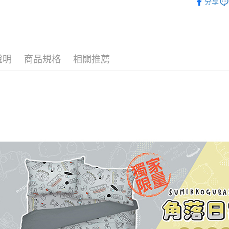
分享
♜ 正版授
Google Pa
✨ 3月新品
ATM付款
說明
商品規格
相關推薦
運送方式
全家★依
每筆NT$6
7-11★
每筆NT$6
宅配
每筆NT$8