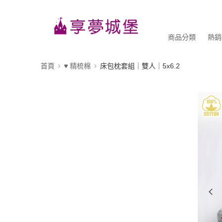
商品分類
熱銷
首頁
♥ 精梳棉
床包枕套組｜雙人｜5x6.2