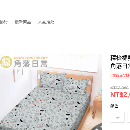
排行
最新商品
人氣推薦
精梳棉
角落日
超取滿NT$
NT$3,980
NT$2,
顏色
灰