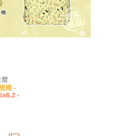
日常
梳棉 -
6.2 -