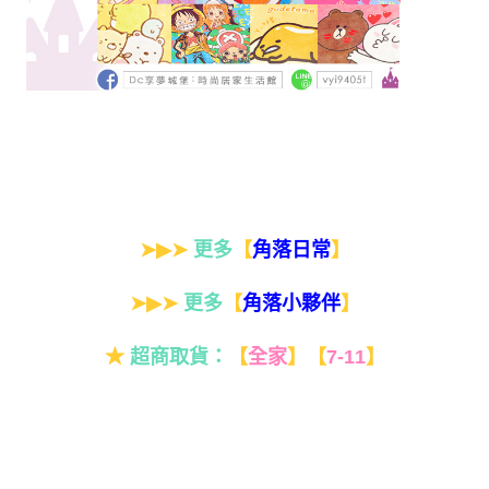
➤▶➤
更多
【
】
角落日常
➤▶➤
更多
【
】
角落小夥伴
★
超商取貨：
【
全家
】
【
7-11
】