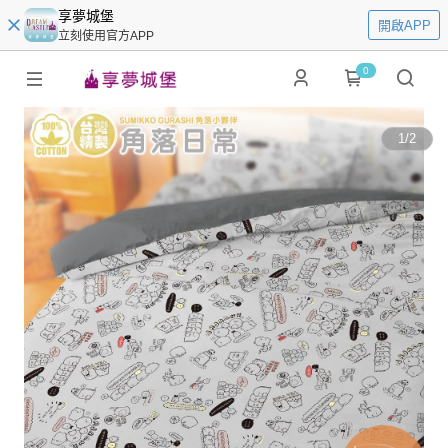
享夢城堡
開啟APP
立刻使用官方APP
0
1
/
2