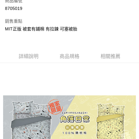
商品編號
超商取貨付款
8705019
LINE Pay
銷售重點
Apple Pay
MIT正版 被套有鋪棉 有拉鍊 可塞被胎
街口支付
悠遊付
詳細說明
商品規格
相關推薦
Google Pay
ATM付款
運送方式
全家★依產品說明
每筆NT$60，滿NT$699(含以上)免運費
7-11★依產品說明
每筆NT$60，滿NT$699(含以上)免運費
宅配