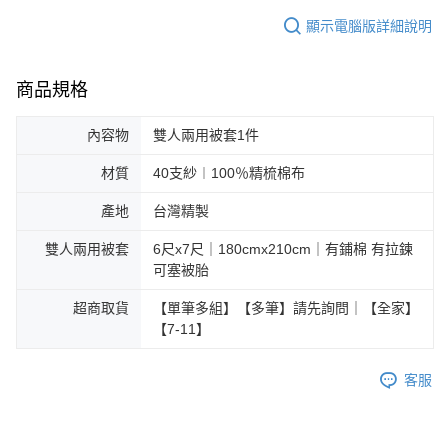
顯示電腦版詳細說明
商品規格
內容物
雙人兩用被套1件
材質
40支紗︱100％精梳棉布
產地
台灣精製
雙人兩用被套
6尺x7尺｜180cmx210cm｜有鋪棉 有拉鍊
可塞被胎
超商取貨
【單筆多組】【多筆】請先詢問｜【全家】
【7-11】
客服