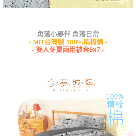
每筆NT$80，滿NT$699(含以上)免運費
角落小夥伴 角落日常
- MIT台灣製 100%精梳棉 -
- 雙人冬夏兩用被套6x7 -