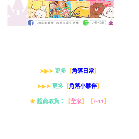
➤▶➤
更多
【
】
角落日常
➤▶➤
更多
【
】
角落小夥伴
★
超商取貨：
【
全家
】
【
7-11
】