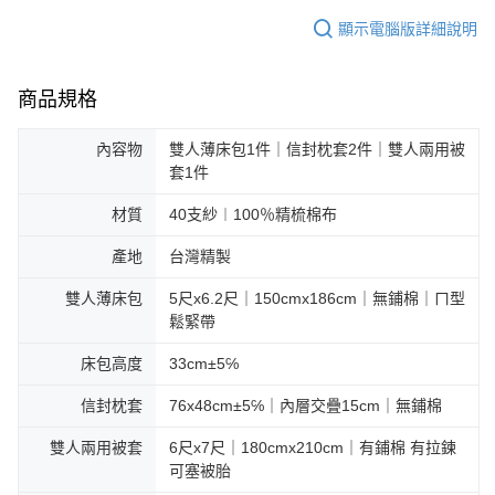
顯示電腦版詳細說明
商品規格
內容物
雙人薄床包1件｜信封枕套2件｜雙人兩用被
套1件
材質
40支紗︱100％精梳棉布
產地
台灣精製
雙人薄床包
5尺x6.2尺｜150cmx186cm｜無鋪棉｜ㄇ型
鬆緊帶
床包高度
33cm±5℅
信封枕套
76x48cm±5℅｜內層交疊15cm｜無鋪棉
雙人兩用被套
6尺x7尺｜180cmx210cm｜有鋪棉 有拉鍊
可塞被胎