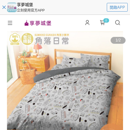
享夢城堡
開啟APP
立刻使用官方APP
0
1
/
2