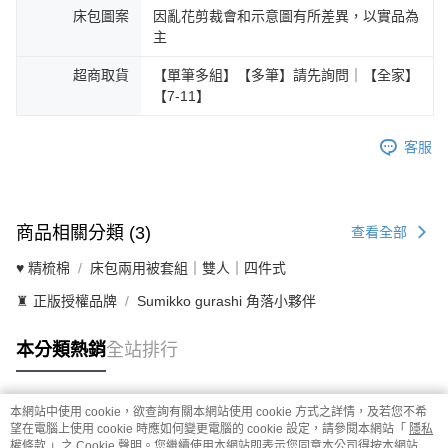
床包圖案
因亂花剪裁會和示意圖有所差異，以實品為
主
超商取貨
【單筆多組】【多筆】請先詢問｜【全家】
【7-11】
客服
商品相關分類 (3)
查看全部
♥ 精梳棉
床包兩用被套組｜雙人｜四件式
♜ 正版授權品牌
Sumikko gurashi 角落小夥伴
本分類熱銷
全站排行
本網站中使用 cookie，欲查詢有關本網站使用 cookie 方式之詳情，及若您不希
熱門標籤
望在電腦上使用 cookie 時應如何變更電腦的 cookie 設定，請參閱本網站「
隱私
權條款
」之 Cookie 聲明。您繼續使用本網站即表示您同意本公司得按本網站使