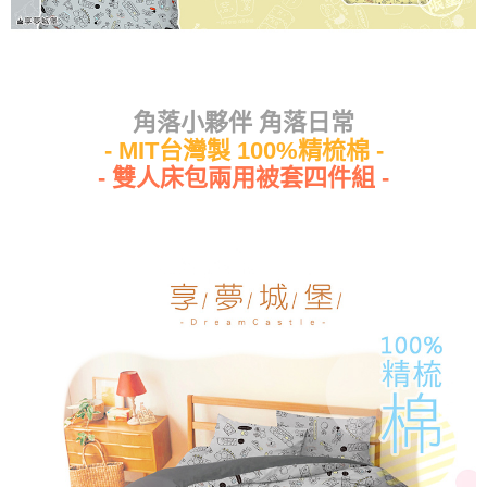
每筆NT$80，滿NT$699(含以上)免運費
角落小夥伴 角落日常
- MIT台灣製 100%精梳棉 -
- 雙人床包兩用被套四件組 -