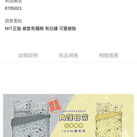
商品編號
超商取貨付款
8705021
LINE Pay
銷售重點
Apple Pay
MIT正版 被套有鋪棉 有拉鍊 可塞被胎
街口支付
悠遊付
詳細說明
商品規格
相關推薦
Google Pay
ATM付款
運送方式
全家★依產品說明
每筆NT$60，滿NT$699(含以上)免運費
7-11★依產品說明
每筆NT$60，滿NT$699(含以上)免運費
宅配