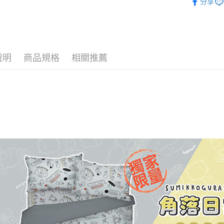
分享
♜ 正版授
Google Pa
✨ 3月新品
ATM付款
說明
商品規格
相關推薦
運送方式
全家★依
每筆NT$6
7-11★
每筆NT$6
宅配
每筆NT$8