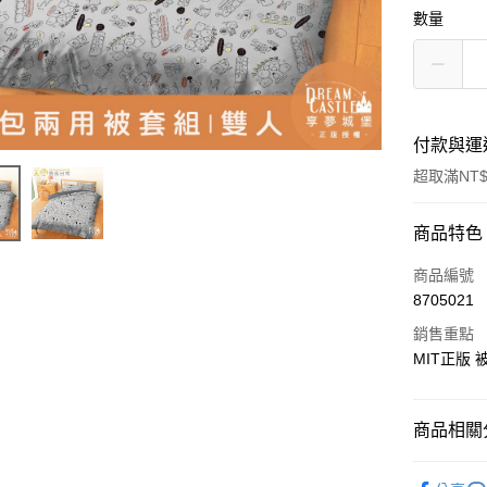
數量
付款與運
超取滿NT$
付款方式
商品特色
信用卡一
商品編號
8705021
超商取貨
銷售重點
LINE Pay
MIT正版
Apple Pay
商品相關分
街口支付
♥ 精梳棉
悠遊付