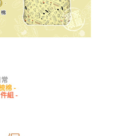
日常
梳棉 -
件組 -