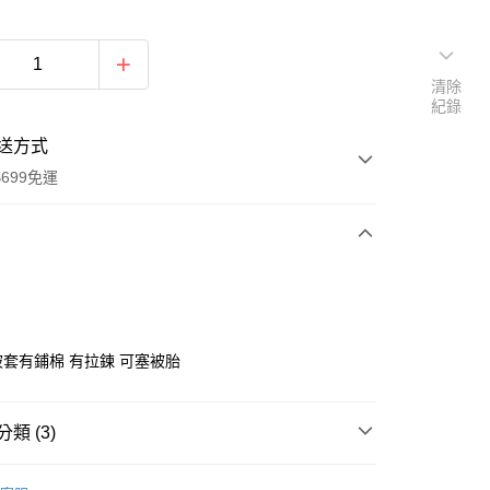
清除
紀錄
送方式
699免運
次付款
付款
 被套有鋪棉 有拉鍊 可塞被胎
類 (3)
床包兩用被套組｜雙人｜四件式