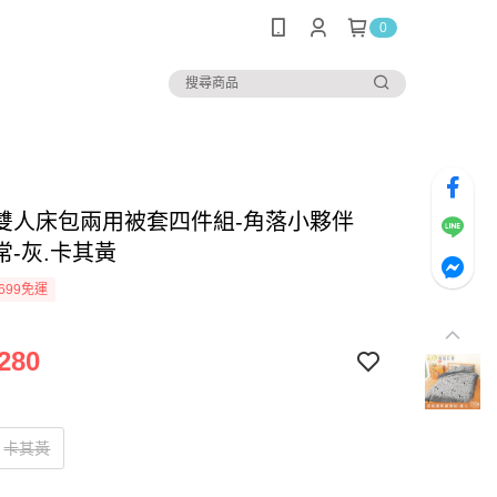
0
雙人床包兩用被套四件組-角落小夥伴
常-灰.卡其黃
699免運
280
卡其黃