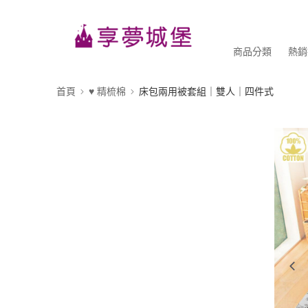
商品分類
熱銷
首頁
♥ 精梳棉
床包兩用被套組｜雙人｜四件式