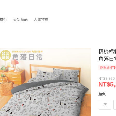
排行
最新商品
人氣推薦
精梳棉
角落日
超取滿NT$
NT$9,960
NT$5,
顏色
灰