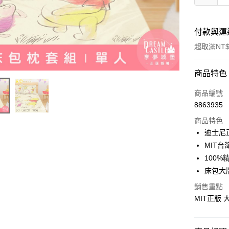
付款與運
超取滿NT$
付款方式
商品特色
信用卡一
商品編號
8863935
超商取貨
商品特色
LINE Pay
迪士尼
MIT台
Apple Pay
100%
街口支付
床包大
悠遊付
銷售重點
MIT正版
Google Pa
ATM付款