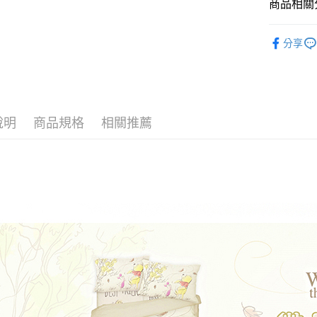
商品相關分
♥ 精梳棉
運送方式
分享
♜ 正版授
全家★依
每筆NT$6
7-11★
說明
商品規格
相關推薦
每筆NT$6
宅配
每筆NT$8