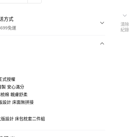
送方式
清除
699免運
紀錄
次付款
付款
正式授權
灣製 安心滿分
精梳棉 親膚舒柔
版設計 床面無拼接
 大版設計 床包枕套二件組
y