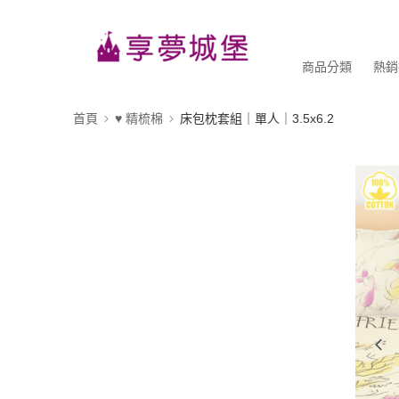
商品分類
熱銷
首頁
♥ 精梳棉
床包枕套組｜單人｜3.5x6.2