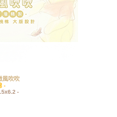
微風吹吹
 -
6.2 -