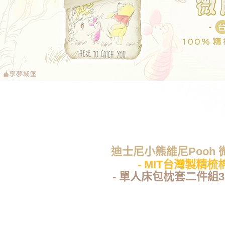
迪士尼小熊維尼Pooh 
- MIT台灣製精梳棉
- 單人床包枕套二件組3.5x