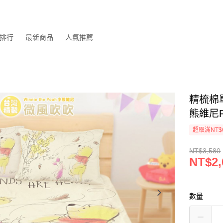
排行
最新商品
人氣推薦
精梳棉單
熊維尼P
超取滿NT$
NT$3,580
NT$2,
數量