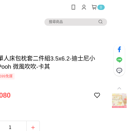
0
人床包枕套二件組3.5x6.2-迪士尼小
ooh 微風吹吹-卡其
699免運
080