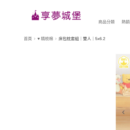
商品分類
熱銷
首頁
♥ 精梳棉
床包枕套組｜雙人｜5x6.2