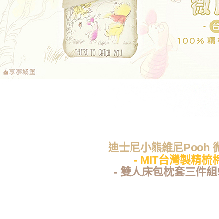
迪士尼小熊維尼Pooh 
- MIT台灣製精梳棉
- 雙人床包枕套三件組5x