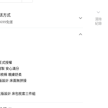
送方式
清除
699免運
紀錄
次付款
付款
正式授權
灣製 安心滿分
精梳棉 親膚舒柔
版設計 床面無拼接
 大版設計 床包枕套三件組
y