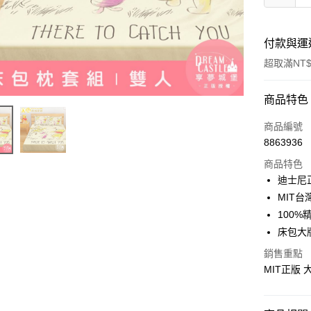
付款與運
超取滿NT$
付款方式
商品特色
信用卡一
商品編號
8863936
超商取貨
商品特色
LINE Pay
迪士尼
MIT台
Apple Pay
100%
街口支付
床包大
悠遊付
銷售重點
MIT正版
Google Pa
ATM付款