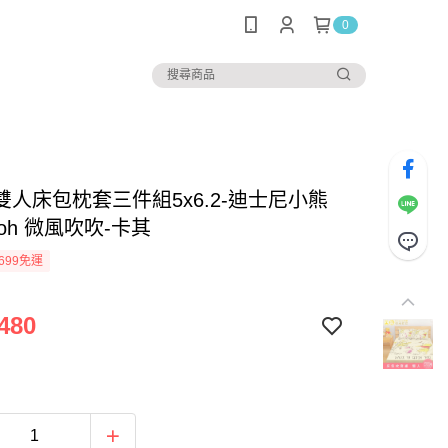
0
雙人床包枕套三件組5x6.2-迪士尼小熊
oh 微風吹吹-卡其
699免運
480