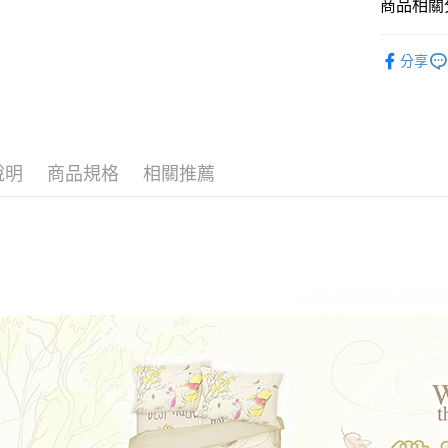
商品相關分
♥ 精梳棉
運送方式
分享
人氣商品
全家★依
♜ 正版授
每筆NT$6
7-11★
說明
商品規格
相關推薦
每筆NT$6
宅配
每筆NT$8