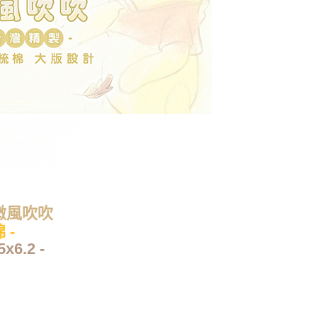
微風吹吹
 -
6.2 -