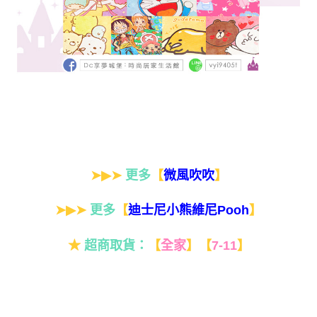
➤▶➤
更多
【
】
微風吹吹
➤▶➤
更多
【
】
迪士尼小熊維尼Pooh
★
超商取貨：
【
全家
】
【
7-11
】