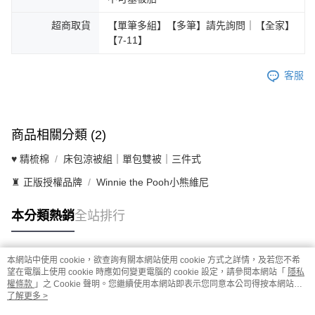
超商取貨
【單筆多組】【多筆】請先詢問｜【全家】
【7-11】
客服
商品相關分類 (2)
♥ 精梳棉
床包涼被組｜單包雙被｜三件式
♜ 正版授權品牌
Winnie the Pooh小熊維尼
本分類熱銷
全站排行
本網站中使用 cookie，欲查詢有關本網站使用 cookie 方式之詳情，及若您不希
熱門標籤
望在電腦上使用 cookie 時應如何變更電腦的 cookie 設定，請參閱本網站「
隱私
權條款
」之 Cookie 聲明。您繼續使用本網站即表示您同意本公司得按本網站使
用條款之 Cookie 聲明使用 cookie。
了解更多 >