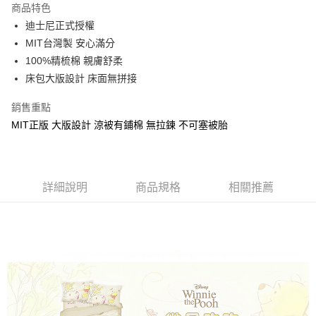
商品特色
Apple Pay
迪士尼正式授權
MIT台灣製 安心滿分
街口支付
100%精梳棉 親膚舒柔
悠遊付
床包大版設計 床面無拼接
Google Pay
銷售重點
MIT正版 大版設計 涼被有鋪棉 無拉鍊 不可塞被胎
ATM付款
運送方式
全家★依產品說明
詳細說明
商品規格
相關推薦
每筆NT$60，滿NT$699(含以上)免運費
7-11★依產品說明
每筆NT$60，滿NT$699(含以上)免運費
宅配
每筆NT$80，滿NT$699(含以上)免運費