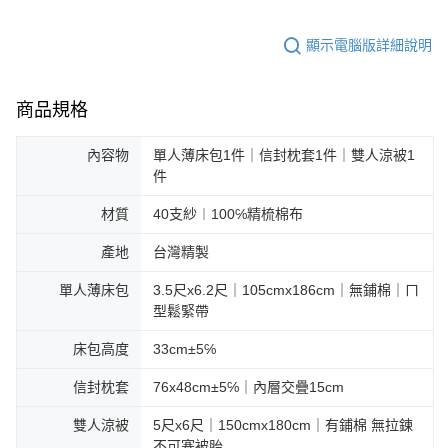
顯示電腦版詳細說明
商品規格
內容物
單人薄床包1件｜信封枕套1件｜雙人涼被1
件
材質
40支紗︱100℅精梳棉布
產地
台灣精製
單人薄床包
3.5尺x6.2尺｜105cmx186cm｜無鋪棉｜ㄇ
型鬆緊帶
床包高度
33cm±5℅
信封枕套
76x48cm±5℅｜內層交疊15cm
雙人涼被
5尺x6尺｜150cmx180cm｜有鋪棉 無拉鍊
不可塞被胎