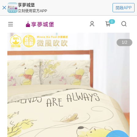
享夢城堡
開啟APP
立刻使用官方APP
0
1
/
2