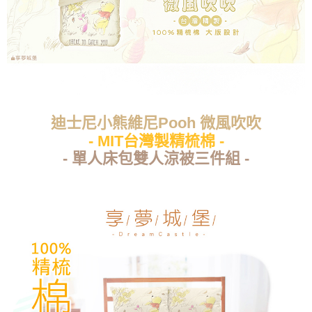
迪士尼小熊維尼Pooh 微風吹吹
- MIT台灣製精梳棉 -
- 單人床包雙人涼被三件組 -