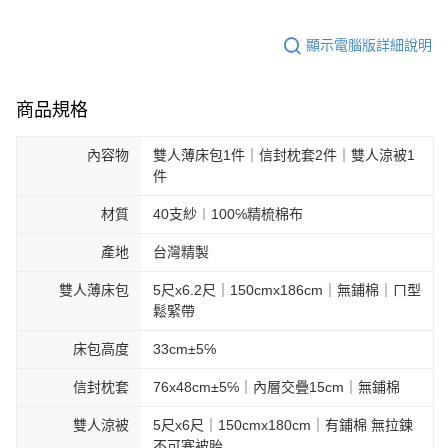
顯示電腦版詳細說明
商品規格
內容物
雙人薄床包1件｜信封枕套2件｜雙人涼被1
件
材質
40支紗︱100℅精梳棉布
產地
台灣精製
雙人薄床包
5尺x6.2尺｜150cmx186cm｜無鋪棉｜ㄇ型
鬆緊帶
床包高度
33cm±5℅
信封枕套
76x48cm±5℅｜內層交疊15cm｜無鋪棉
雙人涼被
5尺x6尺｜150cmx180cm｜有鋪棉 無拉鍊
不可塞被胎