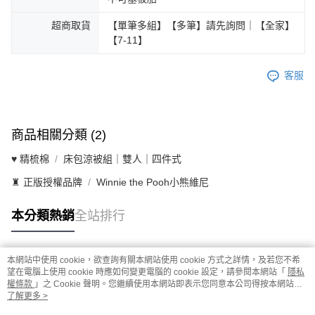
超商取貨
【單筆多組】【多筆】請先詢問｜【全家】
【7-11】
客服
商品相關分類 (2)
♥ 精梳棉
床包涼被組｜雙人｜四件式
♜ 正版授權品牌
Winnie the Pooh小熊維尼
本分類熱銷
全站排行
本網站中使用 cookie，欲查詢有關本網站使用 cookie 方式之詳情，及若您不希
熱門標籤
望在電腦上使用 cookie 時應如何變更電腦的 cookie 設定，請參閱本網站「
隱私
權條款
」之 Cookie 聲明。您繼續使用本網站即表示您同意本公司得按本網站使
用條款之 Cookie 聲明使用 cookie。
了解更多 >