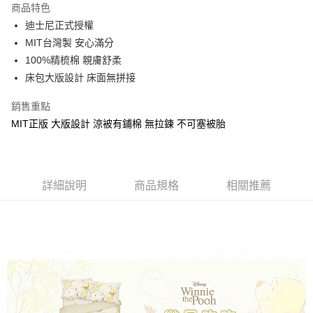
商品特色
Apple Pay
迪士尼正式授權
MIT台灣製 安心滿分
街口支付
100%精梳棉 親膚舒柔
悠遊付
床包大版設計 床面無拼接
Google Pay
銷售重點
MIT正版 大版設計 涼被有鋪棉 無拉鍊 不可塞被胎
ATM付款
運送方式
全家★依產品說明
詳細說明
商品規格
相關推薦
每筆NT$60，滿NT$699(含以上)免運費
7-11★依產品說明
每筆NT$60，滿NT$699(含以上)免運費
宅配
每筆NT$80，滿NT$699(含以上)免運費