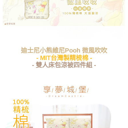
迪士尼小熊維尼Pooh 微風吹吹
- MIT台灣製精梳棉 -
- 雙人床包涼被四件組 -