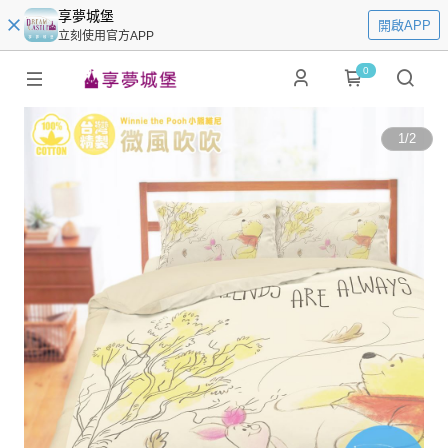
享夢城堡
開啟APP
立刻使用官方APP
0
1
/
2