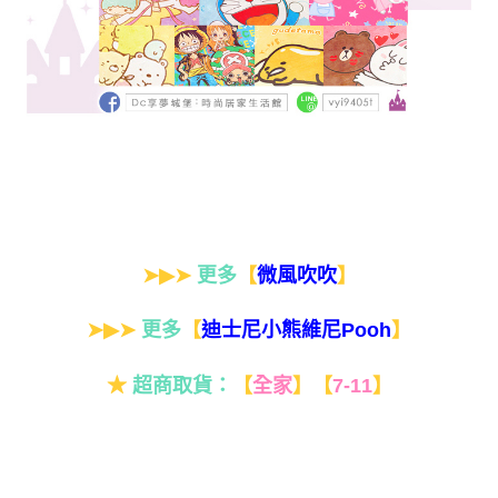
➤▶➤
更多
【
】
微風吹吹
➤▶➤
更多
【
】
迪士尼小熊維尼Pooh
★
超商取貨：
【
全家
】
【
7-11
】