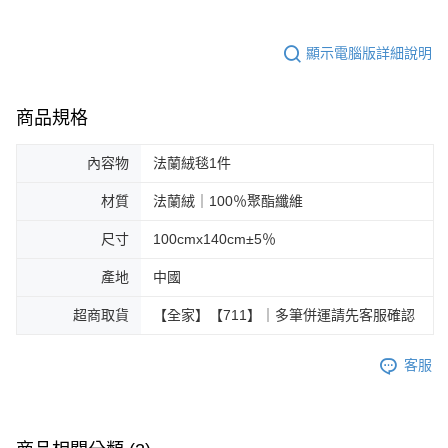
顯示電腦版詳細說明
商品規格
內容物
法蘭絨毯1件
材質
法蘭絨｜100％聚酯纖維
尺寸
100cmx140cm±5％
產地
中國
超商取貨
【全家】【711】｜多筆併運請先客服確認
客服