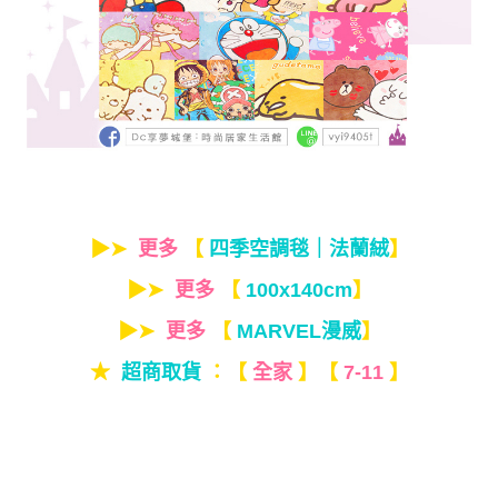
▶➤
更多
【
四季空調毯｜法蘭絨
】
▶➤
更多
【
100x140cm
】
▶➤
更多
【
MARVEL漫威
】
★
超商取貨
：【
全家
】【
7-11
】