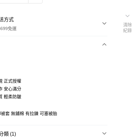
送方式
清除
699免運
紀錄
次付款
付款
視 正式授權
作 安心滿分
質 輕柔防皺
 薄被套 無鋪棉 有拉鍊 可塞被胎
y
類 (1)