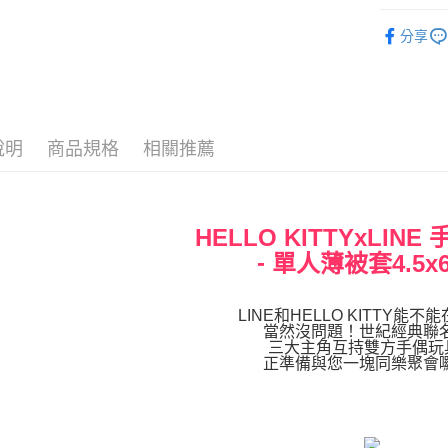
♜ 正版授
分享
運送方式
全家★依
每筆NT$6
說明
商品規格
相關推薦
7-11★
每筆NT$6
宅配
HELLO KITTYxLIN
每筆NT$8
-
單人薄被套4.5x6
LINE和HELLO KITTY能不
當然沒問題！世紀經典聯
三大主角互持雙方手偶玩
正準備與您一塊同樂聚會