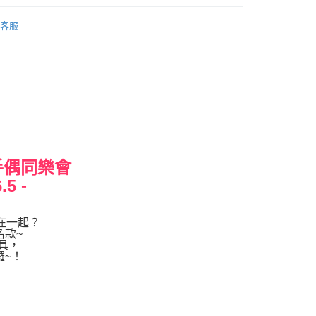
權品牌
LINE FRIENDS
客服
產品說明
0，滿NT$699(含以上)免運費
依產品說明
0，滿NT$699(含以上)免運費
E 手偶同樂會
0，滿NT$699(含以上)免運費
-
.5
能在一起？
名款~
具，
囉~！