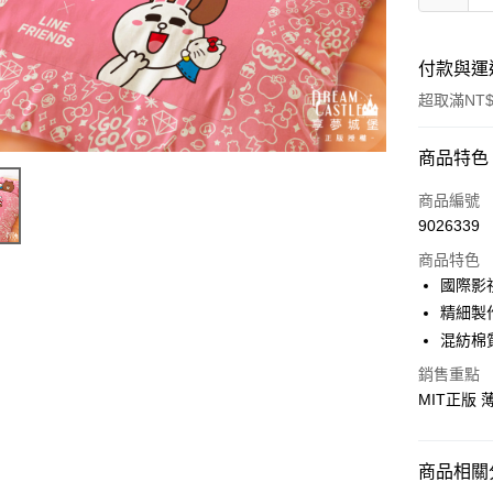
付款與運
超取滿NT$
付款方式
商品特色
信用卡一
商品編號
9026339
超商取貨
商品特色
LINE Pay
國際影
精細製
Apple Pay
混紡棉
街口支付
銷售重點
MIT正版
悠遊付
Google Pa
商品相關分
ATM付款