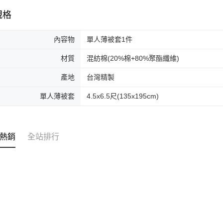
規格
內容物
單人薄被套1件
材質
混紡棉(20%棉+80%聚酯纖維)
產地
台灣精製
單人薄被套
4.5x6.5尺(135x195cm)
熱銷
全站排行