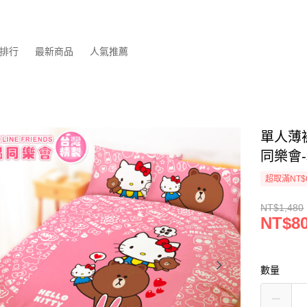
排行
最新商品
人氣推薦
單人薄被套
同樂會
超取滿NT$
NT$1,480
NT$8
數量