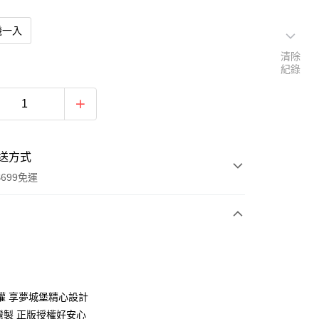
機一入
清除
紀錄
送方式
699免運
次付款
付款
權 享夢城堡精心設計
台灣製 正版授權好安心