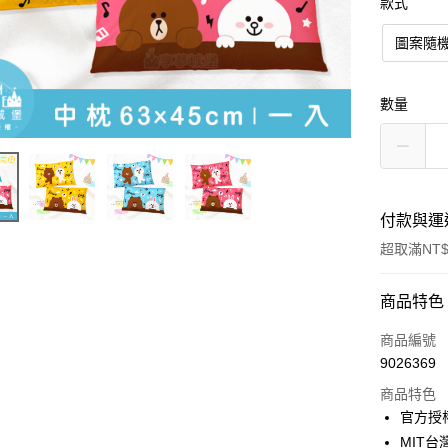
款式
圖案隨
數量
付款與運
超取滿NT$
付款方式
商品特色
信用卡一
商品編號
9026369
超商取貨
商品特色
LINE Pay
官方授
MIT