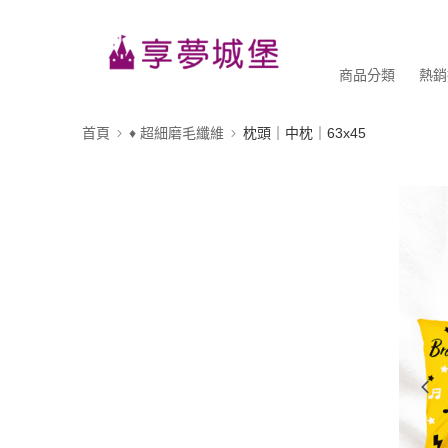
商品分類
熱銷
首頁
♦ 超細磨毛纖維
枕頭｜中枕｜63x45