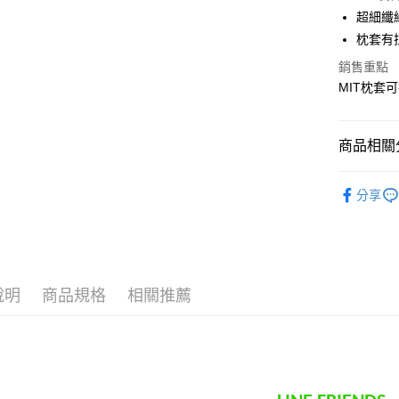
Apple Pay
超細纖
街口支付
枕套有
悠遊付
銷售重點
MIT枕套
Google Pa
ATM付款
商品相關分
♦ 超細磨
運送方式
分享
♜ 正版授
全家★依
✿ 枕類
每筆NT$6
7-11★
說明
商品規格
相關推薦
每筆NT$6
宅配
每筆NT$8