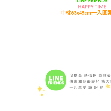
LINE FRIENDS
HAPPY TIME
-
中枕63x45cm一入圖