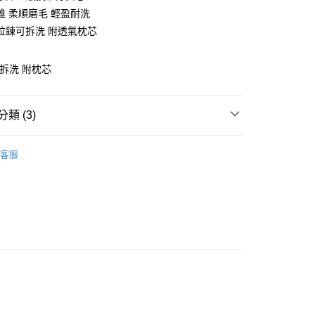
維 柔順磨毛 輕盈耐洗
拉鍊可拆洗 附透氣枕芯
可拆洗 附枕芯
y
類 (3)
毛纖維
枕頭｜中枕｜63x45
客服
權品牌
LINE FRIENDS
產品說明
＊枕頭｜中枕｜63x45｜超纖混紡棉
0，滿NT$699(含以上)免運費
依產品說明
0，滿NT$699(含以上)免運費
0，滿NT$699(含以上)免運費