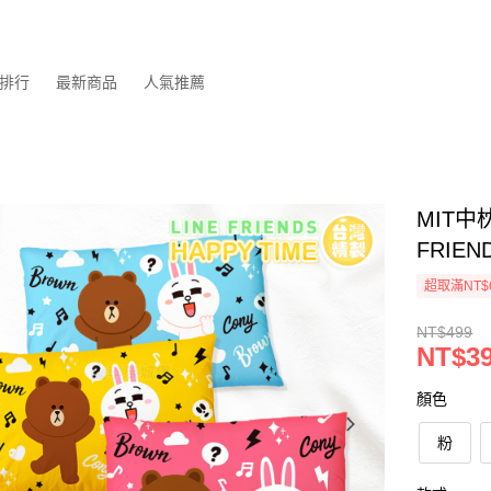
排行
最新商品
人氣推薦
MIT中
FRIEN
超取滿NT$
NT$499
NT$3
顏色
粉