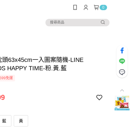
0
枕頭63x45cm一入圖案隨機-LINE
DS HAPPY TIME-粉.黃.藍
699免運
99
藍
黃